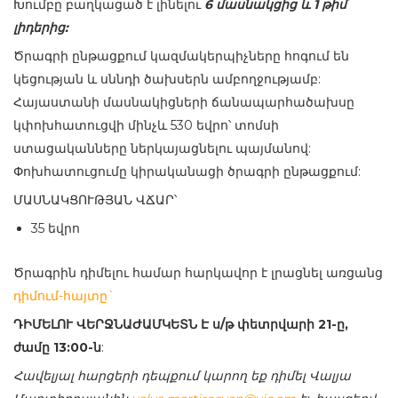
Խումբը բաղկացած է լինելու
6 մասնակցից և 1 թիմ
լիդերից:
Ծրագրի ընթացքում կազմակերպիչները հոգում են
կեցության և սննդի ծախսերն ամբողջությամբ:
Հայաստանի մասնակիցների ճանապարհածախսը
կփոխհատուցվի մինչև 530 եվրո՝ տոմսի
ստացականները ներկայացնելու պայմանով:
Փոխհատուցումը կիրականացի ծրագրի ընթացքում:
ՄԱՍՆԱԿՑՈՒԹՅԱՆ ՎՃԱՐ՝
35 եվրո
Ծրագրին դիմելու համար հարկավոր է լրացնել առցանց
դիմում-հայտը`
ԴԻՄԵԼՈՒ
ՎԵՐՋՆԱԺԱՄԿԵՏՆ
Է
ս
/
թ
փետրվարի
21-
ը
,
ժամը
13:00-
ն
:
Հավելյալ
հարցերի
դեպքում
կարող
եք
դիմել
Վալյա