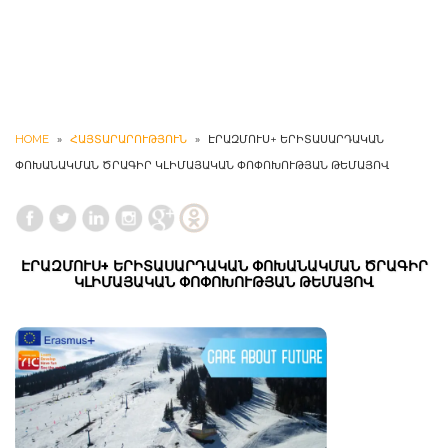
HOME
»
ՀԱՅՏԱՐԱՐՈՒԹՅՈՒՆ
»
ԷՐԱԶՄՈՒՍ+ ԵՐԻՏԱՍԱՐԴԱԿԱՆ
ՓՈԽԱՆԱԿՄԱՆ ԾՐԱԳԻՐ ԿԼԻՄԱՅԱԿԱՆ ՓՈՓՈԽՈՒԹՅԱՆ ԹԵՄԱՅՈՎ
ԷՐԱԶՄՈՒՍ+ ԵՐԻՏԱՍԱՐԴԱԿԱՆ ՓՈԽԱՆԱԿՄԱՆ ԾՐԱԳԻՐ
ԿԼԻՄԱՅԱԿԱՆ ՓՈՓՈԽՈՒԹՅԱՆ ԹԵՄԱՅՈՎ