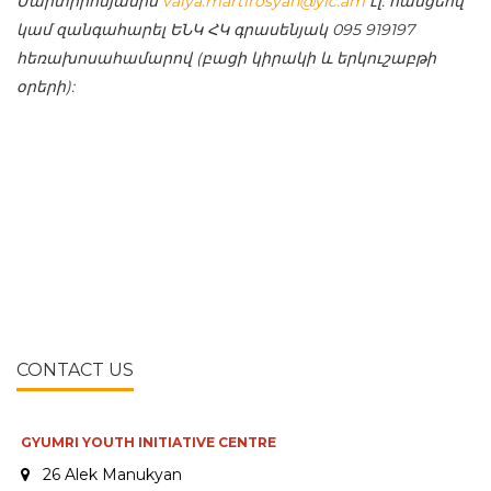
Մարտիրոսյանին
valya.martirosyan@yic.am
էլ
.
հասցեով
կամ
զանգահարել
ԵՆԿ
ՀԿ
գրասենյակ
095 919197
հեռախոսահամարով
(
բացի
կիրակի
և
երկուշաբթի
օրերի
):
CONTACT US
GYUMRI YOUTH INITIATIVE CENTRE
26 Alek Manukyan