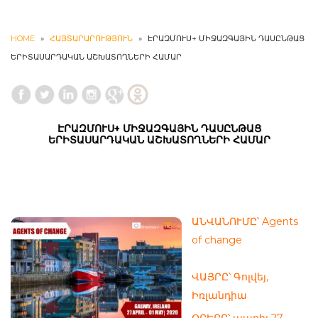
HOME
»
ՀԱՅՏԱՐԱՐՈՒԹՅՈՒՆ
»
ԷՐԱԶՄՈՒՍ+ ՄԻՋԱԶԳԱՅԻՆ ԴԱՍԸՆԹԱՑ
ԵՐԻՏԱՍԱՐԴԱԿԱՆ ԱՇԽԱՏՈՂՆԵՐԻ ՀԱՄԱՐ
ԷՐԱԶՄՈՒՍ+ ՄԻՋԱԶԳԱՅԻՆ ԴԱՍԸՆԹԱՑ
ԵՐԻՏԱՍԱՐԴԱԿԱՆ ԱՇԽԱՏՈՂՆԵՐԻ ՀԱՄԱՐ
ԱՆՎԱՆՈՒՄԸ՝ Agents
of change
ՎԱՅՐԸ՝ Գոլվեյ,
Իռլանդիա