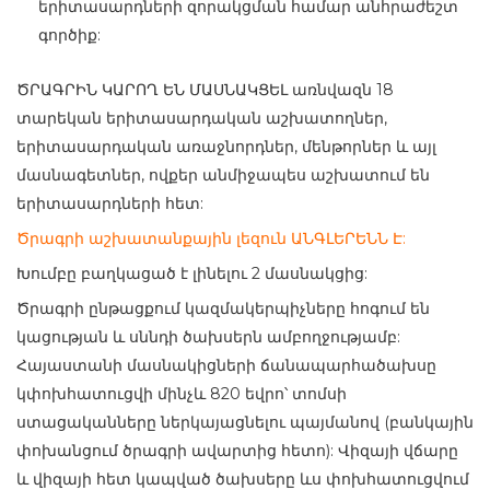
երիտասարդների զորակցման համար անհրաժեշտ
գործիք:
ԾՐԱԳՐԻՆ ԿԱՐՈՂ ԵՆ ՄԱՍՆԱԿՑԵԼ առնվազն 18
տարեկան երիտասարդական աշխատողներ,
երիտասարդական առաջնորդներ, մենթորներ և այլ
մասնագետներ, ովքեր անմիջապես աշխատում են
երիտասարդների հետ:
Ծրագրի աշխատանքային լեզուն ԱՆԳԼԵՐԵՆՆ Է:
Խումբը բաղկացած է լինելու 2 մասնակցից:
Ծրագրի ընթացքում կազմակերպիչները հոգում են
կացության և սննդի ծախսերն ամբողջությամբ:
Հայաստանի մասնակիցների ճանապարհածախսը
կփոխհատուցվի մինչև 820 եվրո՝ տոմսի
ստացականները ներկայացնելու պայմանով (բանկային
փոխանցում ծրագրի ավարտից հետո): Վիզայի վճարը
և վիզայի հետ կապված ծախսերը ևս փոխհատուցվում