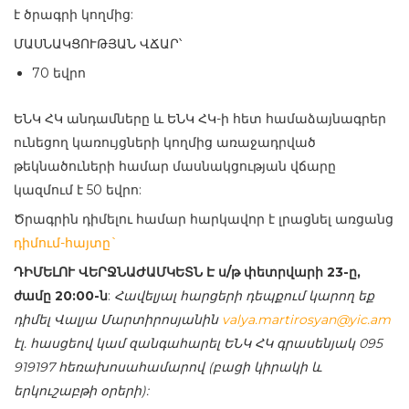
է ծրագրի կողմից:
ՄԱՍՆԱԿՑՈՒԹՅԱՆ ՎՃԱՐ՝
70 եվրո
ԵՆԿ ՀԿ անդամները և ԵՆԿ ՀԿ-ի հետ համաձայնագրեր
ունեցող կառույցների կողմից առաջադրված
թեկնածուների համար մասնակցության վճարը
կազմում է 50 եվրո:
Ծրագրին դիմելու համար հարկավոր է լրացնել առցանց
դիմում-հայտը`
ԴԻՄԵԼՈՒ
ՎԵՐՋՆԱԺԱՄԿԵՏՆ
Է
ս
/
թ
փետրվարի 23-ը,
ժամը 20:00-ն
:
Հավելյալ հարցերի դեպքում կարող եք
դիմել Վալյա Մարտիրոսյանին
valya.martirosyan@yic.am
էլ. հասցեով կամ զանգահարել ԵՆԿ ՀԿ գրասենյակ 095
919197 հեռախոսահամարով (բացի կիրակի և
երկուշաբթի օրերի):