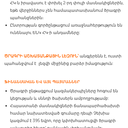
ՀԿ-ն իրավասու է փոխել 2-րդ փուլի մասնակիցներին,
եթե վերջիններս չեն համապատասխանում ծրագրի
պահանջներին։
Ընտրության գործընթացում առաջնահերթություն են
ունենալու ԵՆԿ ՀԿ-ի անդամները:
ԾՐԱԳՐԻ ԱՇԽԱՏԱՆՔԱՅԻՆ ԼԵԶՈՒՆ՝
անգլերենն է, ուստի
պահանջվում է լեզվի միջինից բարձր իմացություն:
ՖԻՆԱՆՍԱԿԱՆ ԵՎ ԱՅԼ ՊԱՅՄԱՆՆԵՐ
Ծրագրի ընթացքում կազմակերպիչները հոգում են
կեցության և սննդի ծախսերն ամբողջությամբ:
Հայաստանի մասնակիցների ճանապարհածախսի
համար նախատեսված գումարը դեպի Չեխիա
կազմում է 395 եվրո, որը կփոխհատուցվի ծրագրի