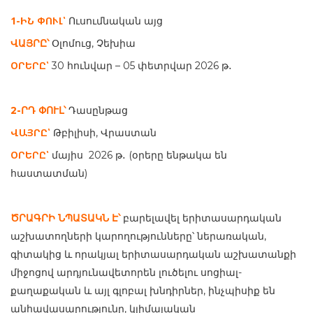
1-ԻՆ ՓՈՒԼ՝
Ուսումնական այց
ՎԱՅՐԸ՝
Օլոմուց, Չեխիա
ՕՐԵՐԸ՝
30 հունվար – 05 փետրվար 2026
թ
․
2-ՐԴ ՓՈՒԼ՝
Դասընթաց
ՎԱՅՐԸ՝
Թբիլիսի,
Վրաստան
ՕՐԵՐԸ՝
մայիս 2026 թ
․
(օրերը ենթակա են
հաստատման)
ԾՐԱԳՐԻ ՆՊԱՏԱԿՆ Է՝
բարելավել երիտասարդական
աշխատողների կարողությունները՝ ներառական,
գիտակից և որակյալ երիտասարդական աշխատանքի
միջոցով արդյունավետորեն լուծելու սոցիալ-
քաղաքական և այլ գլոբալ խնդիրներ, ինչպիսիք են
անհավասարությունը, կլիմայական