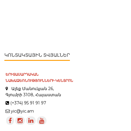
ԿՈՆՏԱԿՏԱՅԻՆ ՏՎՅԱԼՆԵՐ
ԵՐԻՏԱՍԱՐԴԱԿԱՆ
ՆԱԽԱՁԵՌՆՈՒԹՅՈՒՆՆԵՐԻ ԿԵՆՏՐՈՆ
Ալեք Մանուկյան 26,
Գյումրի 3108, Հայաստան
(+374) 95 91 91 97
yic@yic.am