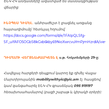
ԵՆԿ ՀԿ անդամները ազատված են մասնակցության
վճարից:
ԻՆՉՊԵՍ ԴԻՄԵԼ
․
անհրաժեշտ է լրացնել առցանց
հայտադիմումը՝ հետևյալ հղումով՝
https://docs.google.com/forms/d/e/1FAIpQLSfg-
SF_uIfAFO5OGbS8kGxb6kby69NioXwrcvuYmPjmHzrdlA/view
ԴԻՄԵԼՈՒ ՎԵՐՋՆԱԺԱՄԿԵՏՆ Է
ս.թ. հոկտեմբերի 29-ը
:
Հավելյալ հարցերի դեպքում կարող եք դիմել Վալյա
Մարտիրոսյանին
mobilitywithyic@yic.am
էլ. հասցեով
կամ զանգահարել ԵՆԿ ՀԿ գրասենյակ
095 919197
հեռախոսահամարով (բացի շաբաթ և կիրակի օրերի):