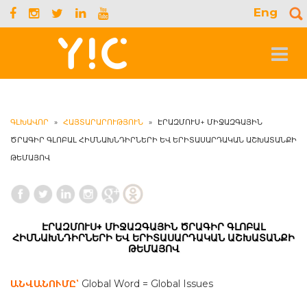
Eng
S
f
Toggle
navigat
ԳԼԽԱՎՈՐ
»
ՀԱՅՏԱՐԱՐՈՒԹՅՈՒՆ
»
ԷՐԱԶՄՈՒՍ+ ՄԻՋԱԶԳԱՅԻՆ
ԾՐԱԳԻՐ ԳԼՈԲԱԼ ՀԻՄՆԱԽՆԴԻՐՆԵՐԻ ԵՎ ԵՐԻՏԱՍԱՐԴԱԿԱՆ ԱՇԽԱՏԱՆՔԻ
ԹԵՄԱՅՈՎ
ԷՐԱԶՄՈՒՍ+ ՄԻՋԱԶԳԱՅԻՆ ԾՐԱԳԻՐ ԳԼՈԲԱԼ
ՀԻՄՆԱԽՆԴԻՐՆԵՐԻ ԵՎ ԵՐԻՏԱՍԱՐԴԱԿԱՆ ԱՇԽԱՏԱՆՔԻ
ԹԵՄԱՅՈՎ
ԱՆՎԱՆՈՒՄԸ՝
Global Word = Global Issues