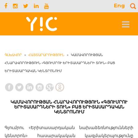
Eng
S
f
Toggle
navigat
ԳԼԽԱՎՈՐ
»
ՀԱՅՏԱՐԱՐՈՒԹՅՈՒՆ
»
ԿԱՄԱՎՈՐՈՒԹՅԱՆ
ՀՆԱՐԱՎՈՐՈՒԹՅՈՒՆ «ԳՅՈՒՄՐՈՒ ԵՐԻՏԱՍԱՐԴՆԵՐԻ ՏՈՒՆ» ԲԱՑ
ԵՐԻՏԱՍԱՐԴԱԿԱՆ ԿԵՆՏՐՈՆՈՒՄ
ԿԱՄԱՎՈՐՈՒԹՅԱՆ ՀՆԱՐԱՎՈՐՈՒԹՅՈՒՆ «ԳՅՈՒՄՐՈՒ
ԵՐԻՏԱՍԱՐԴՆԵՐԻ ՏՈՒՆ» ԲԱՑ ԵՐԻՏԱՍԱՐԴԱԿԱՆ
ԿԵՆՏՐՈՆՈՒՄ
Գյումրու «Երիտասարդական նախաձեռնությունների
կենտրոն» հասարակական կազմակերպությունը