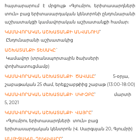
հայտարարում է մրցույթ «Գյումրու երիտասարդների
տուն» բաց երիտասարդական կենտրոնի ընդունարանի
աշխատակցի կամավորական աշխատանքի համար։
ԿԱՄԱՎՈՐԱԿԱՆ ԱՇԽԱՏԱՆՔԻ ԱՆՎԱՆՈՒՄ
՝
Ընդունարանի աշխատակից
ԱՇԽԱՏԱՆՔԻ ՏԵՍԱԿԸ
`
Կամավոր (տրանսպորտային ծախսերի
փոխհատուցմամբ)
ԿԱՄԱՎՈՐԱԿԱՆ ԱՇԽԱՏԱՆՔԻ ԾԱՎԱԼԸ
՝ 5-օրյա,
շաբաթական 25 ժամ, երեքշաբթիից շաբաթ (13:00-18:00)
ԿԱՄԱՎՈՐԱԿԱՆ ԱՇԽԱՏԱՆՔԻ ՍԿԻԶԲԸ
՝ մարտի
5, 2021
ԿԱՄԱՎՈՐԱԿԱՆ ԱՇԽԱՏԱՆՔԻ ՎԱՅՐԸ
՝
«Գյումրու երիտասարդների տուն» բաց
երիտասարդական կենտրոն (Վ. Սարգսյան 20, Գյումրի)
ԱՆՄԻՋԱԿԱՆ ՂԵԿԱՎԱՐԸ
՝