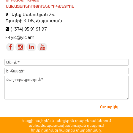
ԵՐԻՏԱՍԱՐԴԱԿԱՆ
ՆԱԽԱՁԵՌՆՈՒԹՅՈՒՆՆԵՐԻ ԿԵՆՏՐՈՆ
Ալեք Մանուկյան 26,
Գյումրի 3108, Հայաստան
(+374) 95 91 91 97
yic@yic.am
Name
Էլ-
հասցե
Message
Կայքի հայերեն և անգլերեն տարբերակներում
անհամապատասխանության դեպքում
հիմք ընդունել հայերեն տարբերակը: