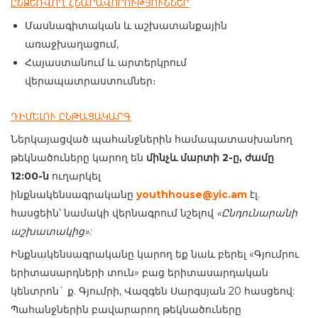
ԸՆՁԵՌՎՈՂ ՀՆԱՐԱՎՈՐՈՒԹՅՈՒՆՆԵՐ
Մասնագիտական և աշխատանքային
առաջխաղացում,
Հայաստանում և արտերկրում
վերապատրաստումներ։
ԴԻՄԵԼՈՒ ԸՆԹԱՑԱԿԱՐԳ
Ներկայացված պահանջներին համապատասխանող
թեկնածուները կարող են
մինչև մարտի 2-ը, ժամը
12:00-ն
ուղարկել
ինքնակենսագրականը
youthhouse@yic.am
էլ.
հասցեին՝ նամակի վերնագրում նշելով
«Ընդունարանի
աշխատակից»:
Ինքնակենսագրականը կարող եք նաև բերել «Գյումրու
երիտասարդների տուն» բաց երիտասարդական
կենտրոն` ք. Գյումրի, Վազգեն Սարգսյան 20 հասցեով:
Պահանջներին բավարարող թեկնածուները