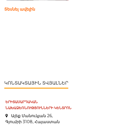
Տեսնել ավելին
ԿՈՆՏԱԿՏԱՅԻՆ ՏՎՅԱԼՆԵՐ
ԵՐԻՏԱՍԱՐԴԱԿԱՆ
ՆԱԽԱՁԵՌՆՈՒԹՅՈՒՆՆԵՐԻ ԿԵՆՏՐՈՆ
Ալեք Մանուկյան 26,
Գյումրի 3108, Հայաստան