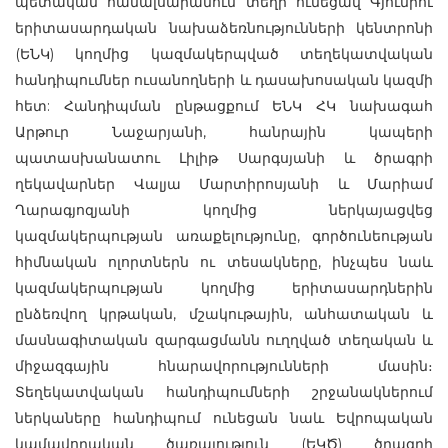
պետական համալսարանում տեղի ունեցավ Գյումրու
երիտասարդական նախաձեռնությունների կենտրոնի
(ԵՆԿ) կողմից կազմակերպված տեղեկատվական
հանդիպումներ ուսանողների և դասախոսական կազմի
հետ: Հանդիպման ընթացքում ԵՆԿ ՀԿ նախագահ
Արթուր Նաջարյանի, հանրային կապերի
պատասխանատու Լիլիթ Սարգսյանի և ծրագրի
ղեկավարներ Վալյա Մարտիրոսյանի և Մարիամ
Ղարագյոզյանի կողմից ներկայացվեց
կազմակերպության առաքելությունը, գործունեության
հիմնական ոլորտներն ու տեսակները, ինչպես նաև
կազմակերպության կողմից երիտասարդներին
ընձեռվող կրթական, մշակութային, անհատական և
մասնագիտական զարգացմանն ուղղված տեղական և
միջազգային հնարավորությունների մասին։
Տեղեկատվական հանդիպումների շրջանակներում
ներկաները հանդիպում ունեցան նաև Եվրոպական
կամավորական ծառայություն (ԵԿԾ) ծրագրի