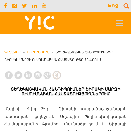
Eng
S
f
Toggle
navigat
ԳԼԽԱՎՈՐ
»
ՆՈՐՈՒԹՅՈՒՆ
»
ՏԵՂԵԿԱՏՎԱԿԱՆ ՀԱՆԴԻՊՈՒՄՆԵՐ
ՇԻՐԱԿԻ ՄԱՐԶԻ ՈՒՍՈՒՄՆԱԿԱՆ ՀԱՍՏԱՏՈՒԹՅՈՒՆՆԵՐՈՒՄ
ՏԵՂԵԿԱՏՎԱԿԱՆ ՀԱՆԴԻՊՈՒՄՆԵՐ ՇԻՐԱԿԻ ՄԱՐԶԻ
ՈՒՍՈՒՄՆԱԿԱՆ ՀԱՍՏԱՏՈՒԹՅՈՒՆՆԵՐՈՒՄ
Մայիսի 14-ից 25-ը Շիրակի տարածաշրջանային
պետական քոլեջում, Ազգային Պոլիտեխնիկական
Համալսարանի Գյումրու մասնաճյուղում և Շիրակի