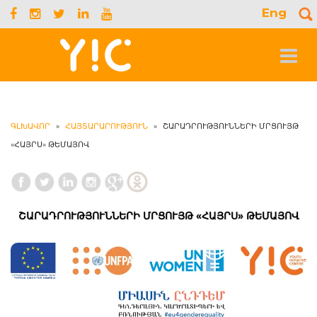
Eng
S
f
Toggle
navigat
ԳԼԽԱՎՈՐ
»
ՀԱՅՏԱՐԱՐՈՒԹՅՈՒՆ
»
ՇԱՐԱԴՐՈՒԹՅՈՒՆՆԵՐԻ ՄՐՑՈՒՅԹ
«ՀԱՅՐՍ» ԹԵՄԱՅՈՎ
ՇԱՐԱԴՐՈՒԹՅՈՒՆՆԵՐԻ ՄՐՑՈՒՅԹ «ՀԱՅՐՍ» ԹԵՄԱՅՈՎ