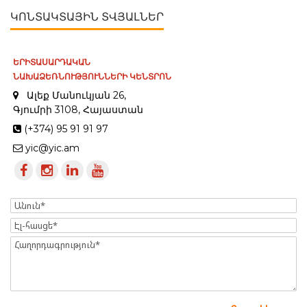
ԿՈՆՏԱԿՏԱՅԻՆ ՏՎՅԱԼՆԵՐ
ԵՐԻՏԱՍԱՐԴԱԿԱՆ
ՆԱԽԱՁԵՌՆՈՒԹՅՈՒՆՆԵՐԻ ԿԵՆՏՐՈՆ
Ալեք Մանուկյան 26,
Գյումրի 3108, Հայաստան
(+374) 95 91 91 97
yic@yic.am
Name
Էլ-
հասցե
Message