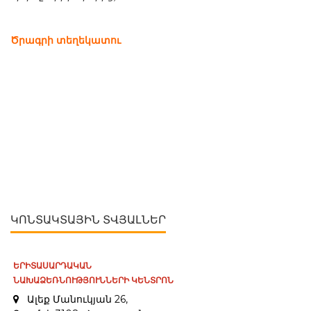
Ծրագրի տեղեկատու
ԿՈՆՏԱԿՏԱՅԻՆ ՏՎՅԱԼՆԵՐ
ԵՐԻՏԱՍԱՐԴԱԿԱՆ
ՆԱԽԱՁԵՌՆՈՒԹՅՈՒՆՆԵՐԻ ԿԵՆՏՐՈՆ
Ալեք Մանուկյան 26,