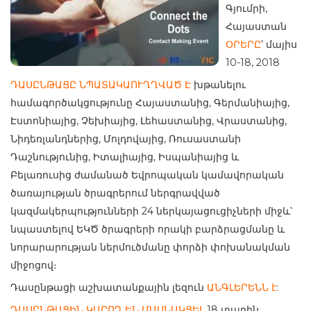
Գյումրի,
Հայաստան
ՕՐԵՐԸ
՝ մայիս
10-18, 2018
ԴԱՍԸՆԹԱՑԸ ՆՊԱՏԱԿԱՈՒՂՂՎԱԾ Է
խթանելու
համագործակցությունը Հայաստանից, Գերմանիայից,
Էստոնիայից, Չեխիայից, Լեհաստանից, Վրաստանից,
Նիդեռլանդներից, Մոլդովայից, Ռուսաստանի
Դաշնությունից, Իտալիայից, Իսպանիայից և
Բելառուսից ժամանած Եվրոպական կամավորական
ծառայության ծրագրերում ներգրավված
կազմակերպությունների 24 ներկայացուցիչների միջև՝
նպաստելով ԵԿԾ ծրագրերի որակի բարձրացմանը և
նորարարության ներմուծմանը փորձի փոխանակման
միջոցով։
Դասընթացի աշխատանքային լեզուն
ԱՆԳԼԵՐԵՆՆ է
:
ԴԱՍԸՆԹԱՑԻՆ ԿԱՐՈՂ ԵՆ ՄԱՍՆԱԿՑԵԼ
18 տարին