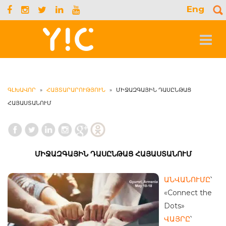
Eng
S
f
Toggle
navigat
ԳԼԽԱՎՈՐ
»
ՀԱՅՏԱՐԱՐՈՒԹՅՈՒՆ
»
ՄԻՋԱԶԳԱՅԻՆ ԴԱՍԸՆԹԱՑ
ՀԱՅԱՍՏԱՆՈՒՄ
ՄԻՋԱԶԳԱՅԻՆ ԴԱՍԸՆԹԱՑ ՀԱՅԱՍՏԱՆՈՒՄ
ԱՆՎԱՆՈՒՄԸ
՝
«Connect the
Dots»
ՎԱՅՐԸ
՝