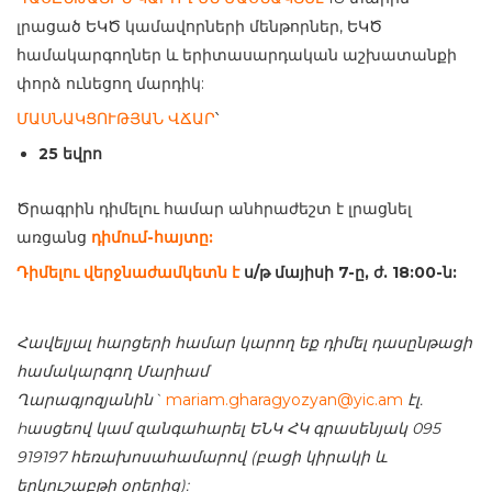
լրացած ԵԿԾ կամավորների մենթորներ, ԵԿԾ
համակարգողներ և երիտասարդական աշխատանքի
փորձ ունեցող մարդիկ:
ՄԱՍՆԱԿՑՈՒԹՅԱՆ ՎՃԱՐ
՝
25 եվրո
Ծրագրին դիմելու համար անհրաժեշտ է լրացնել
առցանց
դիմում-հայտը:
Դիմելու վերջնաժամկետն է
ս/թ մա
յիսի 7
-ը, ժ. 18:00-ն:
Հավելյալ հարցերի համար կարող եք դիմել դասընթացի
համակարգող Մարիամ
Ղարագյոզյանին`
mariam.gharagyozyan@yic.am
էլ.
hասցեով կամ զանգահարել ԵՆԿ ՀԿ գրասենյակ 095
919197 հեռախոսահամարով (բացի կիրակի և
երկուշաբթի օրերից):