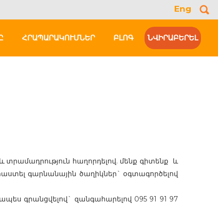
Eng
Se
for
Ը
ՀՐԱՊԱՐԱԿՈՒՄՆԵՐ
ԲԼՈԳ
ՆՎԻՐԱԲԵՐԵԼ
 և տրամադրություն հաղորդելով. մենք գիտենք
և
տրաստել գարնանային ծաղիկներ` օգտագործելով
ապես գրանցվելով` զանգահարելով 095 91 91 97