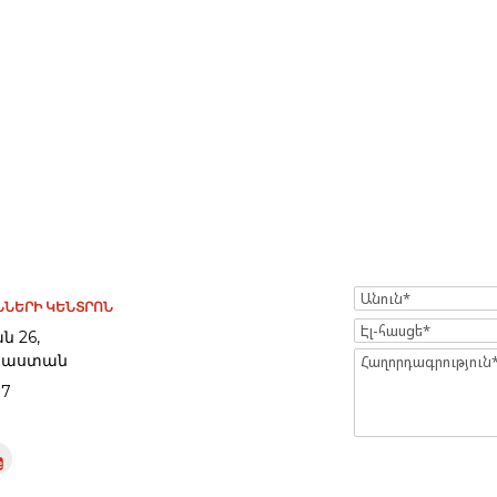
Name
ՆԵՐԻ ԿԵՆՏՐՈՆ
Էլ-
ն 26,
հասցե
Հայաստան
Message
97