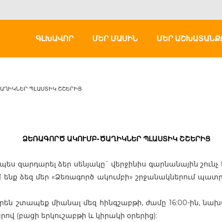
ԳԼԽԱՎՈՐ
ՄԵՐ ՄԱՍԻՆ
ՄԵՐ ԱՇԽԱՏԱՆՔ
ԱՂԻԿՆԵՐ ՊԼԱՍՏԻԿ ՇՇԵՐԻՑ
ՁԵՌԱԳՈՐԾ ԱԿՈՒՄԲ-ԾԱՂԻԿՆԵՐ ՊԼԱՍՏԻԿ ՇՇԵՐԻՑ
չպես զարդարել ձեր սենյակը` վերջինիս գարնանային շունչ
մ ենք ձեզ մեր «Ձեռագործ ակումբի» շրջանակներում պա
ւրեն շտապեք միանալ մեզ հինգշաբթի, ժամը 16:00-ին, նախ
վ (բացի երկուշաբթի և կիրակի օրերից):