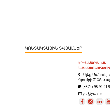
ԿՈՆՏԱԿՏԱՅԻՆ ՏՎՅԱԼՆԵՐ
ԵՐԻՏԱՍԱՐԴԱԿԱՆ
ՆԱԽԱՁԵՌՆՈՒԹՅՈՒՆ
Ալեք Մանուկյա
Գյումրի 3108, 
(+374) 95 91 91 
yic@yic.am