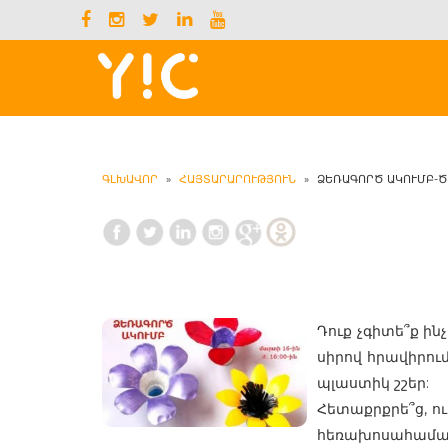
ԳԼԽԱՎՈՐ
»
ՀԱՅՏԱՐԱՐՈՒԹՅՈՒՆ
»
ՁԵՌԱԳՈՐԾ ԱԿՈՒՄԲ-Ծ
Դուք չգիտե՞ք ին
սիրով հրավիրու
պլաստիկ շշեր:
Հետաքրքրե՞ց, ո
հեռախոսահամարո