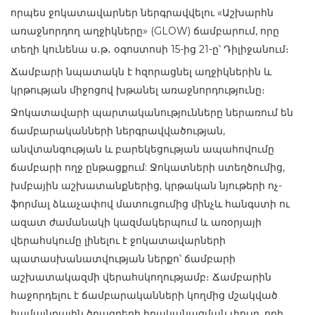
որպես ջոկատավարներ ներգրավվելու «Աշխարհն
առաջնորդող աղջիկները» (GLOW) ճամբարում, որը
տեղի կունենա ս․թ․ օգոստոսի 15-ից 21-ը՝ Դիլիջանում։
Ճամբարի նպատակն է հզորացնել աղջիկներին և
կրթության միջոցով խթանել առաջնորդությունը։
Ջոկատավարի պարտակ
անությունները ներառում են
ճամբարականների ներգրավվածության,
անվտանգության և բարեկեցության ապահովումը
ճամբարի ողջ ընթացքում: Ջոկատների ստեղծումից,
խմբային աշխատանքներից, կրթական նյութերի ոչ-
ֆորմալ ձևաչափով մատուցումից մինչև հանգստի ու
ազատ ժամանակի կազմակերպում և առօրյայի
վերահսկումը լինելու է ջոկատավարների
պատասխանատվության ներքո՝ ճամբարի
աշխատակազմի վերահսկողությամբ։ Ճամբարին
հաջորդելու է ճամբարականների կողմից մշակված
համայնքային ծրագրերի իրականացման փուլը, որի