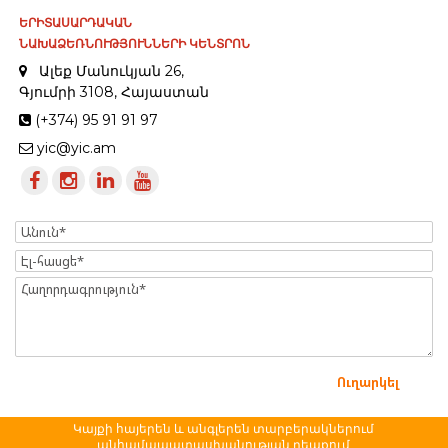
ԵՐԻՏԱՍԱՐԴԱԿԱՆ
ՆԱԽԱՁԵՌՆՈՒԹՅՈՒՆՆԵՐԻ ԿԵՆՏՐՈՆ
Ալեք Մանուկյան 26,
Գյումրի 3108, Հայաստան
(+374) 95 91 91 97
yic@yic.am
Name
Էլ-
հասցե
Message
Կայքի հայերեն և անգլերեն տարբերակներում
անհամապատասխանության դեպքում