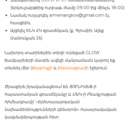
Զանգահարել 095 91 91 97 հեռախոսահամարով
(երկուշաբթիից ուրբաթ, ժամը 09։00-ից մինչև 18։00)
Նամակ ուղարկել armenianglow@gmail.com էլ․
հասցեին,
Այցելել ԵՆԿ ՀԿ գրասենյակ (ք. Գյումրի, Ալեք
Մանուկյան 26):
Նախորդ տարիներին տեղի ունեցած GLOW
ճամբարների մասին ավելի մանրամասն կարող եք
տեսնել մեր
ֆեյսբուքի
և
ինստագրամի
էջերում։
Ծրագիրն իրականացնում են ՅՈՒՆԻՍԵՖ-ի
հայաստանյան գրասենյակը և ՄԱԿ-ի Բնակչության
հիմնադրամը՝ «Երիտասարդական
նախաձեռնությունների կենտրոն» հասարակական
կազմակերպության հետ: