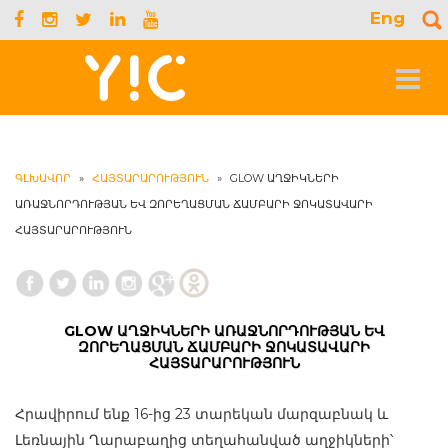
Eng
S
f
Toggle
navigat
ԳԼԽԱՎՈՐ
»
ՀԱՅՏԱՐԱՐՈՒԹՅՈՒՆ
»
GLOW ԱՂՋԻԿՆԵՐԻ
ԱՌԱՋՆՈՐԴՈՒԹՅԱՆ ԵՎ ԶՈՐԵՂԱՑՄԱՆ ՃԱՄԲԱՐԻ ՋՈԿԱՏԱՎԱՐԻ
ՀԱՅՏԱՐԱՐՈՒԹՅՈՒՆ
GLOW ԱՂՋԻԿՆԵՐԻ ԱՌԱՋՆՈՐԴՈՒԹՅԱՆ ԵՎ
ԶՈՐԵՂԱՑՄԱՆ ՃԱՄԲԱՐԻ ՋՈԿԱՏԱՎԱՐԻ
ՀԱՅՏԱՐԱՐՈՒԹՅՈՒՆ
Հրավիրում ենք 16-ից
23 տարեկան մարզաբնակ և
Լեռնային Ղարաբաղից տեղահանված աղջիկների՝