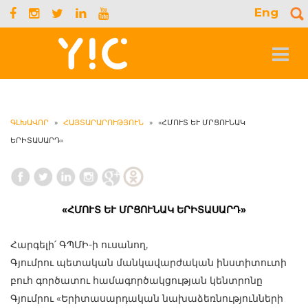
Eng
S
f
Toggle
navigat
ԳԼԽԱՎՈՐ
»
ՀԱՅՏԱՐԱՐՈՒԹՅՈՒՆ
»
«ՀՄՈՒՏ ԵՒ ՄՐՑՈՒՆԱԿ Ե
ՐԻՏԱՍԱՐԴ»
«ՀՄՈՒՏ ԵՒ ՄՐՑՈՒՆԱԿ ԵՐԻՏԱՍԱՐԴ»
Հարգելի՛ ԳՊՄԻ-ի ուսանող,
Գյումրու պետական մանկավարժական ինստիտուտի
բուհ գործատու համագործակցության կենտրոնը
Գյումրու «Երիտասարդական նախաձեռնությունների