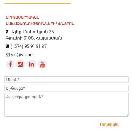
ԵՐԻՏԱՍԱՐԴԱԿԱՆ
ՆԱԽԱՁԵՌՆՈՒԹՅՈՒՆՆԵՐԻ ԿԵՆՏՐՈՆ
Ալեք Մանուկյան 26,
Գյումրի 3108, Հայաստան
(+374) 95 91 91 97
yic@yic.am
Name
Էլ-
հասցե
Message