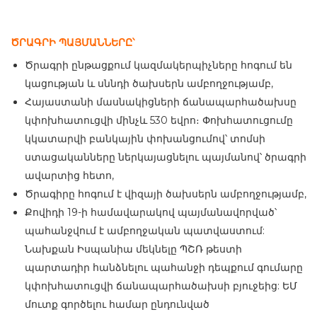
ԾՐԱԳՐԻ ՊԱՅՄԱՆՆԵՐԸ՝
Ծրագրի ընթացքում կազմակերպիչները հոգում են
կացության և սննդի ծախսերն ամբողջությամբ,
Հայաստանի մասնակիցների ճանապարհածախսը
կփոխհատուցվի մինչև 530 եվրո։ Փոխհատուցումը
կկատարվի բանկային փոխանցումով՝ տոմսի
ստացականները ներկայացնելու պայմանով՝ ծրագրի
ավարտից հետո,
Ծրագիրը հոգում է վիզայի ծախսերն ամբողջությամբ,
Քովիդի 19-ի համավարակով պայմանավորված՝
պահանջվում է ամբողջական պատվաստում:
Նախքան Իսպանիա մեկնելը ՊՇՌ թեստի
պարտադիր հանձնելու պահանջի դեպքում գումարը
կփոխհատուցվի ճանապարհածախսի բյուջեից: ԵՄ
մուտք գործելու համար ընդունված