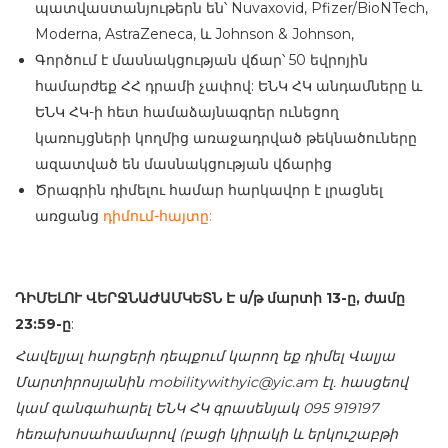
պատվաստանյութերն են՝ Nuvaxovid, Pfizer/BioNTech,
Moderna, AstraZeneca, և Johnson & Johnson,
Գործում է մասնակցության վճար՝ 50 եվրոյին
համարժեք ՀՀ դրամի չափով: ԵՆԿ ՀԿ անդամները և
ԵՆԿ ՀԿ-ի հետ համաձայնագրեր ունեցող
կառույցների կողմից առաջադրված թեկնածուները
ազատված են մասնակցության վճարից
Ծրագրին դիմելու համար հարկավոր է լրացնել
առցանց
դիմում-հայտը:
ԴԻՄԵԼՈՒ
ՎԵՐՋՆԱԺԱՄԿԵՏՆ
Է
ս
/
թ
մարտի 13
-ը, ժամը
23:59-ը
:
Հավելյալ հարցերի դեպքում կարող եք դիմել Վալյա
Մարտիրոսյանին mobilitywithyic@yic.am
էլ. հասցեով
կամ զանգահարել ԵՆԿ ՀԿ գրասենյակ 095 919197
հեռախոսահամարով (բացի կիրակի և երկուշաբթի