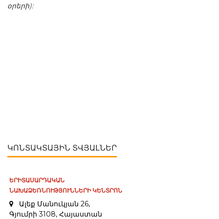
օրերի):
ԿՈՆՏԱԿՏԱՅԻՆ ՏՎՅԱԼՆԵՐ
ԵՐԻՏԱՍԱՐԴԱԿԱՆ
ՆԱԽԱՁԵՌՆՈՒԹՅՈՒՆՆԵՐԻ ԿԵՆՏՐՈՆ
Ալեք Մանուկյան 26,
Գյումրի 3108, Հայաստան