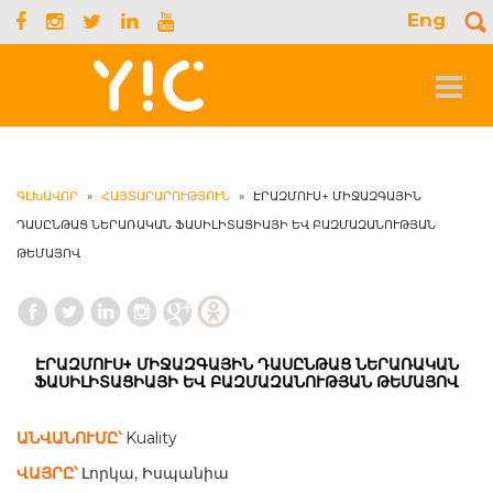
Eng
S
f
Toggle
navigat
ԳԼԽԱՎՈՐ
»
ՀԱՅՏԱՐԱՐՈՒԹՅՈՒՆ
»
ԷՐԱԶՄՈՒՍ+ ՄԻՋԱԶԳԱՅԻՆ
ԴԱՍԸՆԹԱՑ ՆԵՐԱՌԱԿԱՆ ՖԱՍԻԼԻՏԱՑԻԱՅԻ ԵՎ ԲԱԶՄԱԶԱՆՈՒԹՅԱՆ
ԹԵՄԱՅՈՎ
ԷՐԱԶՄՈՒՍ+ ՄԻՋԱԶԳԱՅԻՆ ԴԱՍԸՆԹԱՑ ՆԵՐԱՌԱԿԱՆ
ՖԱՍԻԼԻՏԱՑԻԱՅԻ ԵՎ ԲԱԶՄԱԶԱՆՈՒԹՅԱՆ ԹԵՄԱՅՈՎ
ԱՆՎԱՆՈՒՄԸ՝
Kuality
ՎԱՅՐԸ՝
Լորկա, Իսպանիա