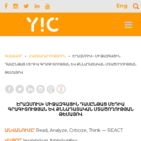
Eng
S
f
Toggle
navigat
ԳԼԽԱՎՈՐ
»
ՀԱՅՏԱՐԱՐՈՒԹՅՈՒՆ
»
ԷՐԱԶՄՈՒՍ+ ՄԻՋԱԶԳԱՅԻՆ
ԴԱՍԸՆԹԱՑ ՄԵԴԻԱ ԳՐԱԳԻՏՈՒԹՅԱՆ ԵՎ ՔՆՆԱԴԱՏԱԿԱՆ ՄՏԱԾՈՂՈՒԹՅԱՆ
ԹԵՄԱՅՈՎ
ԷՐԱԶՄՈՒՍ+ ՄԻՋԱԶԳԱՅԻՆ ԴԱՍԸՆԹԱՑ ՄԵԴԻԱ
ԳՐԱԳԻՏՈՒԹՅԱՆ ԵՎ ՔՆՆԱԴԱՏԱԿԱՆ ՄՏԱԾՈՂՈՒԹՅԱՆ
ԹԵՄԱՅՈՎ
ԱՆՎԱՆՈՒՄԸ՝
Read, Analyze, Criticize, Think — REACT
ՎԱՅՐԸ՝
Կարլովաց, Խորվաթիա