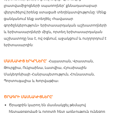
լրատվամիջոցների սպառողներ՝ քննադատաբար
վերլուծելով իրենց ստացած տեղեկատվությունը: Մենք
ցանկանում ենք ստեղծել «հավասար
գործընկերություն» երիտասարդական աշխատողների
և երիտասարդների միջև, որտեղ երիտասարդական
աշխատողը նա է, ով օգնում, աջակցում և ուղղորդում է
երիտասարդին:
ՄԱՍՆԱԿԻՑ ԵՐԿՐՆԵՐԸ՝
Հայաստան, Վրաստան,
Թուրքիա, Ուկրաինա, Լատվիա, Հյուսիսային
Մակեդոնիայի Հանրապետություն, Հունաստան,
Պորտուգալիա և Խորվաթիա։
ԾՐԱԳՐԻ ՄԱՍՆԱԿԻՑՆԵՐԸ՝
Ծրագրին կարող են մասնակցել թեմայով
հետաքրքրված և ոլորտի հետ առնչություն ունեցող