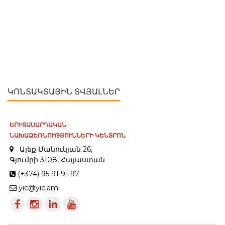
ԿՈՆՏԱԿՏԱՅԻՆ ՏՎՅԱԼՆԵՐ
ԵՐԻՏԱՍԱՐԴԱԿԱՆ
ՆԱԽԱՁԵՌՆՈՒԹՅՈՒՆՆԵՐԻ ԿԵՆՏՐՈՆ
Ալեք Մանուկյան 26,
Գյումրի 3108, Հայաստան
(+374) 95 91 91 97
yic@yic.am