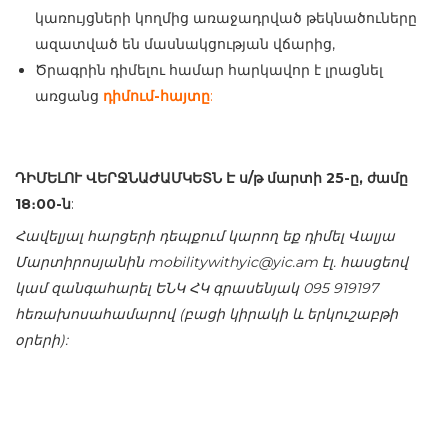
կառույցների կողմից առաջադրված թեկնածուները
ազատված են մասնակցության վճարից,
Ծրագրին դիմելու համար հարկավոր է լրացնել
առցանց
դիմում-հայտը
:
ԴԻՄԵԼՈՒ
ՎԵՐՋՆԱԺԱՄԿԵՏՆ
Է
ս
/
թ
մարտի
25
-ը, ժամը
18։00-ն
:
Հավելյալ հարցերի դեպքում կարող եք դիմել Վալյա
Մարտիրոսյանին mobilitywithyic@yic.am
էլ. հասցեով
կամ զանգահարել ԵՆԿ ՀԿ գրասենյակ 095 919197
հեռախոսահամարով (բացի կիրակի և երկուշաբթի
օրերի):