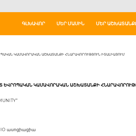
ԳԼԽԱՎՈՐ
ՄԵՐ ՄԱՍԻՆ
ՄԵՐ ԱՇԽԱՏԱՆՔ
ՊԱԿԱՆ ԿԱՄԱՎՈՐԱԿԱՆ ԱՇԽԱՏԱՆՔԻ ՀՆԱՐԱՎՈՐՈՒԹՅՈՒՆ ԻՏԱԼԻԱՅՈՒՄ
Տ ԵՎՐՈՊԱԿԱՆ ԿԱՄԱՎՈՐԱԿԱՆ ԱՇԽԱՏԱՆՔԻ ՀՆԱՐԱՎՈՐՈՒԹՅ
MUNITY”
IO ասոցիացիա