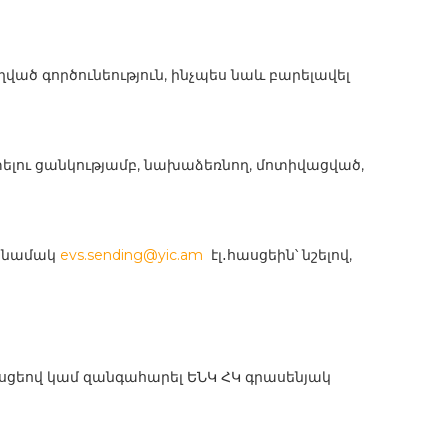
ած գործունեություն, ինչպես նաև բարելավել
ելու ցանկությամբ, նախաձեռնող, մոտիվացված,
ն նամակ
evs.sending@yic.am
էլ․հասցեին՝ նշելով,
հասցեով կամ զանգահարել ԵՆԿ ՀԿ գրասենյակ