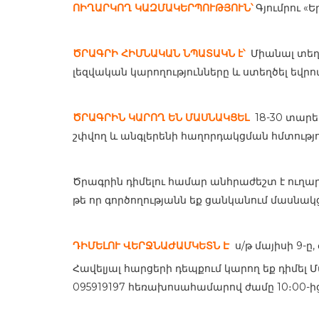
ՈԻՂԱՐԿՈՂ ԿԱԶՄԱԿԵՐՊՈՒԹՅՈՒՆ՝
Գյումրու 
ԾՐԱԳՐԻ ՀԻՄՆԱԿԱՆ ՆՊԱՏԱԿՆ է՝
Միանալ տեղա
լեզվական կարողությունները և ստեղծել եվ
ԾՐԱԳՐԻՆ ԿԱՐՈՂ ԵՆ ՄԱՍՆԱԿՑԵԼ
18-30 տարե
շփվող և անգլերենի հաղորդակցման հմտությո
Ծրագրին դիմելու համար անհրաժեշտ է ուղա
թե որ գործողությանն եք ցանկանում մասնակց
ԴԻՄԵԼՈՒ ՎԵՐՋՆԱԺԱՄԿԵՏՆ Է
ս/թ մայիսի 9-ը, 
Հավելյալ հարցերի դեպքում կարող եք դիմել 
095919197 հեռախոսահամարով ժամը 10։00-ից 