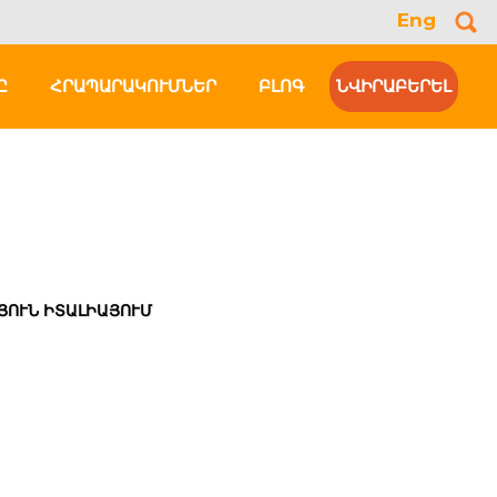
Eng
Se
for
Ը
ՀՐԱՊԱՐԱԿՈՒՄՆԵՐ
ԲԼՈԳ
ՆՎԻՐԱԲԵՐԵԼ
ՈՒՆ ԻՏԱԼԻԱՅՈՒՄ