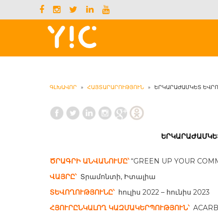
ԳԼԽԱՎՈՐ
»
ՀԱՅՏԱՐԱՐՈՒԹՅՈՒՆ
»
ԵՐԿԱՐԱԺԱՄԿԵՏ ԵՎՐՈ
ԵՐԿԱՐԱԺԱՄԿԵ
ԾՐԱԳՐԻ ԱՆՎԱՆՈՒՄԸ՝
“GREEN UP YOUR COM
ՎԱՅՐԸ՝
Տրամոնտի, Իտալիա
ՏԵՎՈՂՈՒԹՅՈՒՆԸ՝
հուլիս 2022 – հունիս 2023
ՀՅՈՒՐԸՆԿԱԼՈՂ ԿԱԶՄԱԿԵՐՊՈՒԹՅՈՒՆ՝
ACARB