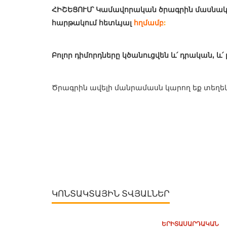
ՀԻՇԵՑՈՒՄ՝
Կամավորական ծրագրին մասնակց
հարթակում հետևյալ
հղմամբ
:
Բոլոր դիմորդները կծանուցվեն և՛ դրական,
Ծրագրին ավելի մանրամասն կարող եք տեղե
ԿՈՆՏԱԿՏԱՅԻՆ ՏՎՅԱԼՆԵՐ
ԵՐԻՏԱՍԱՐԴԱԿԱՆ