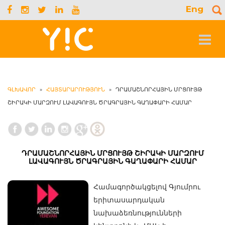
Eng
S
f
Toggle
navigat
ԳԼԽԱՎՈՐ
»
ՀԱՅՏԱՐԱՐՈՒԹՅՈՒՆ
»
ԴՐԱՄԱՇՆՈՐՀԱՅԻՆ ՄՐՑՈՒՅԹ
ՇԻՐԱԿԻ ՄԱՐԶՈՒՄ ԼԱՎԱԳՈՒՅՆ ԾՐԱԳՐԱՅԻՆ ԳԱՂԱՓԱՐԻ ՀԱՄԱՐ
ԴՐԱՄԱՇՆՈՐՀԱՅԻՆ ՄՐՑՈՒՅԹ ՇԻՐԱԿԻ ՄԱՐԶՈՒՄ
ԼԱՎԱԳՈՒՅՆ ԾՐԱԳՐԱՅԻՆ ԳԱՂԱՓԱՐԻ ՀԱՄԱՐ
Համագործակցելով Գյումրու
երիտասարդական
նախաձեռնությունների