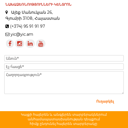
ՆԱԽԱՁԵՌՆՈՒԹՅՈՒՆՆԵՐԻ ԿԵՆՏՐՈՆ
Ալեք Մանուկյան 26,
Գյումրի 3108, Հայաստան
(+374) 95 91 91 97
yic@yic.am
Name
Էլ-
հասցե
Message
Կայքի հայերեն և անգլերեն տարբերակներում
անհամապատասխանության դեպքում
հիմք ընդունել հայերեն տարբերակը: