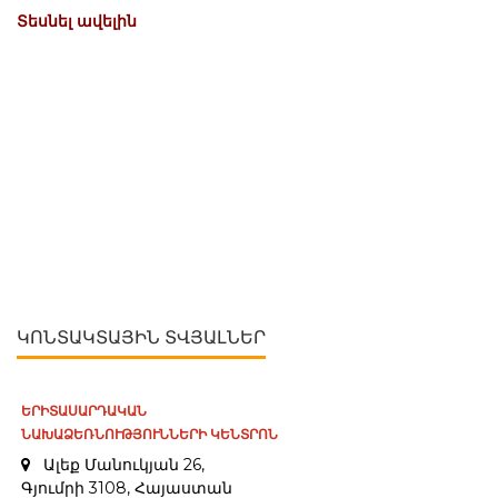
Տեսնել ավելին
ԿՈՆՏԱԿՏԱՅԻՆ ՏՎՅԱԼՆԵՐ
ԵՐԻՏԱՍԱՐԴԱԿԱՆ
ՆԱԽԱՁԵՌՆՈՒԹՅՈՒՆՆԵՐԻ ԿԵՆՏՐՈՆ
Ալեք Մանուկյան 26,
Գյումրի 3108, Հայաստան