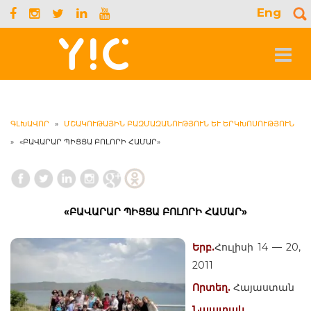
Eng
S
f
Toggle
navigat
ԳԼԽԱՎՈՐ
»
ՄՇԱԿՈՒԹԱՅԻՆ ԲԱԶՄԱԶԱՆՈՒԹՅՈՒՆ ԵՒ ԵՐԿԽՈՍՈՒԹՅՈՒՆ
»
«ԲԱՎԱՐԱՐ ՊԻՑՑԱ ԲՈԼՈՐԻ ՀԱՄԱՐ»
«ԲԱՎԱՐԱՐ ՊԻՑՑԱ ԲՈԼՈՐԻ ՀԱՄԱՐ»
Երբ.
Հուլիսի 14 — 20,
2011
Որտեղ.
Հայաստան
Նպատակ.