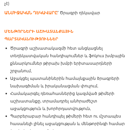
չէ)
՝
ԱՆՄԻՋԱԿԱՆ ՂԵԿԱՎԱՐԸ
Ծրագրի ղեկավար
ՄԵՆԹՈՐՆԵՐԻ ԱՇԽԱՏԱՆՔԱՅԻՆ
ՊԱՐՏԱԿԱՆՈՒԹՅՈՒՆՆԵՐ
Ծրագրի աշխատակազմի հետ անցկացնել
տեղեկատվական հանդիպումներ և ֆոկուս խմբային
քննարկումներ թիրախ խմբի երիտասարդների
շրջանում,
Աջակցել
պատանիներին համայնքային ծրագրերի
նախագծման և իրականացման փուլում,
Համակարգել դեռահասներից կազմված թիմերի
աշխատանքը, տրամադրել անհրաժեշտ
աջակցություն և խորհրդատվություն,
Պարբերաբար հանդիպել թիմերի հետ ու մշտապես
հասանելի լինել աջակցության և մենթորինգի համար