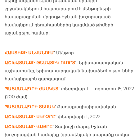
ներգրավվածության խթանման ծրագրի
շրջանակներում հայտարարում է մենթորների
հավաքագրման մրցույթ Իջևան խոշորացված
համայնքում դեռահասներից կազմված թիմերի
աջակցելու համար։
՝
ՀԱՍՏԻՔԻ ԱՆՎԱՆՈՒՄ
Մենթոր
՝
ԱՇԽԱՏԱՆՔԻ ԹԵՄԱՏԻԿ ՈԼՈՐՏ
Երիտասարդական
աշխատանք, երիտասարդական նախաձեռնություններ,
համայնքային զարգացում
՝
ՊԱՅՄԱՆԱԳՐԻ ԺԱՄԿԵՏ
փետրվար 1 — օգոստոս 15, 2022
(200 ժամ)
՝
ՊԱՅՄԱՆԱԳՐԻ ՏԵՍԱԿ
Քաղաքացիաիրավական
՝
ԱՇԽԱՏԱՆՔԻ ՍԿԻԶԲԸ
փետրվարի 1, 2022
՝
ԱՇԽԱՏԱՆՔԻ ՎԱՅՐԸ
Տավուշի մարզ, Իջևան
խոշորացված համայնք (գրասենյակի տարածք առկա