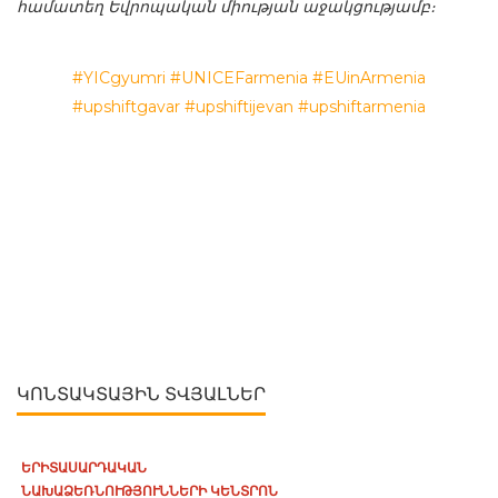
համատեղ Եվրոպական միության աջակցությամբ։
#YICgyumri
#UNICEFarmenia
#EUinArmenia
#upshiftgavar
#upshiftijevan
#upshiftarmenia
ԿՈՆՏԱԿՏԱՅԻՆ ՏՎՅԱԼՆԵՐ
ԵՐԻՏԱՍԱՐԴԱԿԱՆ
ՆԱԽԱՁԵՌՆՈՒԹՅՈՒՆՆԵՐԻ ԿԵՆՏՐՈՆ