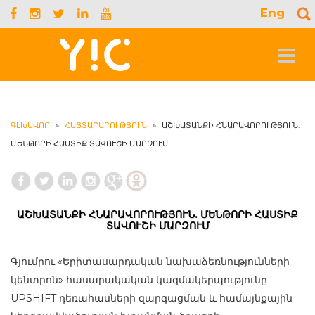
Eng
S
f
Toggle
navigat
ԳԼԽԱՎՈՐ
»
ՀԱՅՏԱՐԱՐՈՒԹՅՈՒՆ
»
ԱՇԽԱՏԱՆՔԻ ՀՆԱՐԱՎՈՐՈՒԹՅՈՒՆ.
ՄԵՆԹՈՐԻ ՀԱՍՏԻՔ ՏԱՎՈՒՇԻ ՄԱՐԶՈՒՄ
ԱՇԽԱՏԱՆՔԻ ՀՆԱՐԱՎՈՐՈՒԹՅՈՒՆ. ՄԵՆԹՈՐԻ ՀԱՍՏԻՔ
ՏԱՎՈՒՇԻ ՄԱՐԶՈՒՄ
Գյումրու «Երիտասարդական նախաձեռնությունների
կենտրոն» հասարակական կազմակերպությունը
UPSHIFT դեռահասների զարգացման և համայնքային