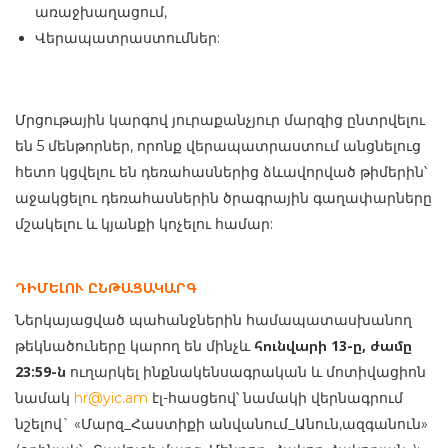
առաջխաղացում,
Վերապատրաստումներ:
Մրցութային կարգով յուրաքանչյուր մարզից ընտրվելու
են 5 մենթորներ, որոնք վերապատրաստում անցնելուց
հետո կցվելու են դեռահասներից ձևավորված թիմերին՝
աջակցելու դեռահասներին ծրագրային գաղափարները
մշակելու և կյանքի կոչելու համար:
ԴԻՄԵԼՈՒ ԸՆԹԱՑԱԿԱՐԳ
Ներկայացված պահանջներին համապատասխանող
հունվարի 13-ը, ժամը
թեկնածուները կարող են մինչև
23:59-ն
ուղարկել ինքնակենսագրական և մոտիվացիոն
նամակ
hr@yic.am
էլ-հասցեով՝ նամակի վերնագրում
նշելով` «Մարզ_Հաստիքի անվանում_Անուն,ազգանուն»