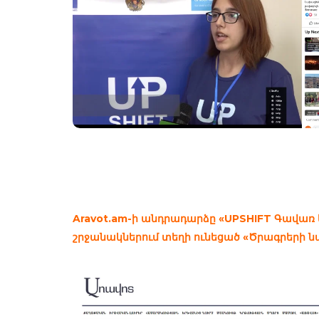
Aravot.am-ի անդրադարձը «UPSHIFT Գավառ
շրջանակներում տեղի ունեցած «Ծրագրերի ն