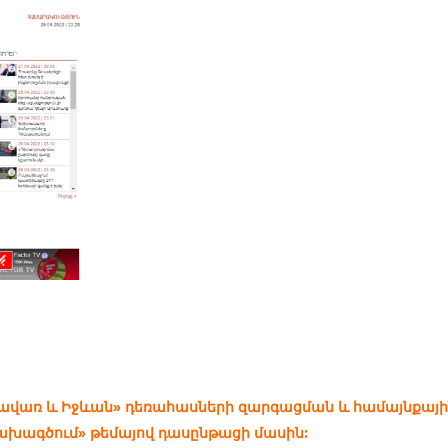
Գավառ և Իջևան» դեռահասների զարգացման և համայնքայ
ախագծում» թեմայով դասընթացի մասին: