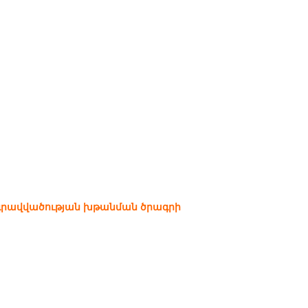
րգրավվածության խթանման ծրագրի