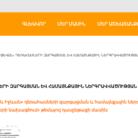
ԳԼԽԱՎՈՐ
ՄԵՐ ՄԱՍԻՆ
ՄԵՐ ԱՇԽԱՏԱՆՔ
 ԻՋԵՎԱՆ» ԴԵՌԱՀԱՍՆԵՐԻ ԶԱՐԳԱՑՄԱՆ ԵՎ ՀԱՄԱՅՆՔԱՅԻՆ ՆԵՐԳՐԱՎՎԱԾՈՒԹՅ
ՆԵՐԻ ԶԱՐԳԱՑՄԱՆ ԵՎ ՀԱՄԱՅՆՔԱՅԻՆ ՆԵՐԳՐԱՎՎԱԾՈՒԹՅԱՆ
 և Իջևան» դեռահասների զարգացման և համայնքային նե
երի նախագծում» թեմայով դասընթացի մասին: