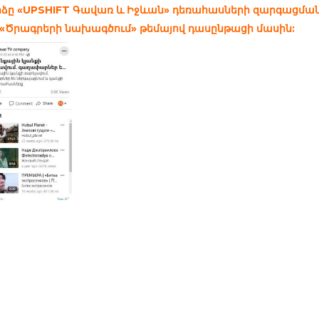
ձը «UPSHIFT Գավառ և Իջևան» դեռահասների զարգացմա
 «Ծրագրերի նախագծում» թեմայով դասընթացի մասին: