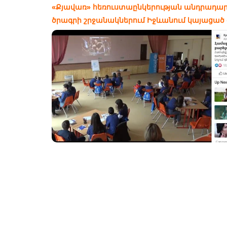
«Քյավառ» հեռուստաընկերության անդրադար
ծրագրի շրջանակներում Իջևանում կայացած