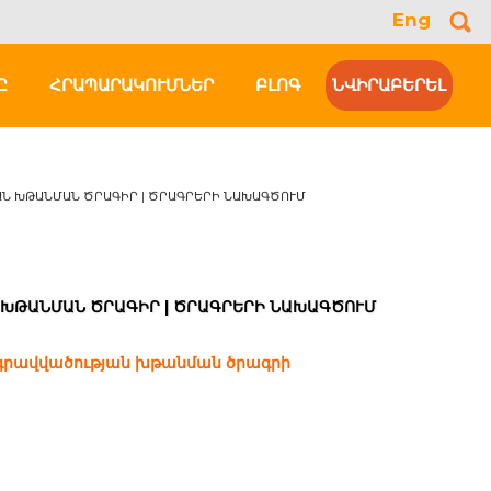
Eng
Se
for
Ը
ՀՐԱՊԱՐԱԿՈՒՄՆԵՐ
ԲԼՈԳ
ՆՎԻՐԱԲԵՐԵԼ
ԱՆ ԽԹԱՆՄԱՆ ԾՐԱԳԻՐ | ԾՐԱԳՐԵՐԻ ՆԱԽԱԳԾՈՒՄ
 ԽԹԱՆՄԱՆ ԾՐԱԳԻՐ | ԾՐԱԳՐԵՐԻ ՆԱԽԱԳԾՈՒՄ
րգրավվածության խթանման ծրագրի