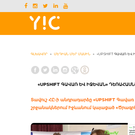
ԳԼԽԱՎՈՐ
»
ՄԵԴԻԱՆ ՄԵՐ ՄԱՍԻՆ
»
«UPSHIFT ԳԱՎԱՌ ԵՎ
«UPSHIFT ԳԱՎԱՌ ԵՎ ԻՋԵՎԱՆ» ԴԵՌԱՀԱՍ
Տավուշ ՀԸ-ի անդրադարձը «UPSHIFT Գավառ
շրջանակներում Իջևանում կայացած «Ծրագր