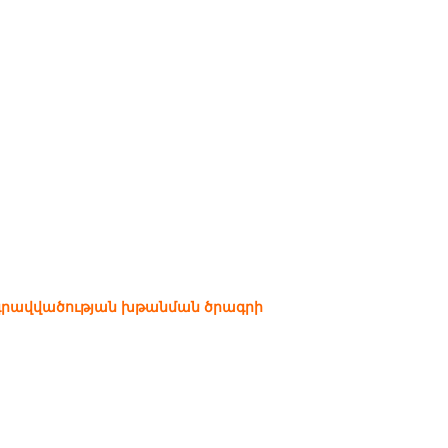
րգրավվածության խթանման ծրագրի