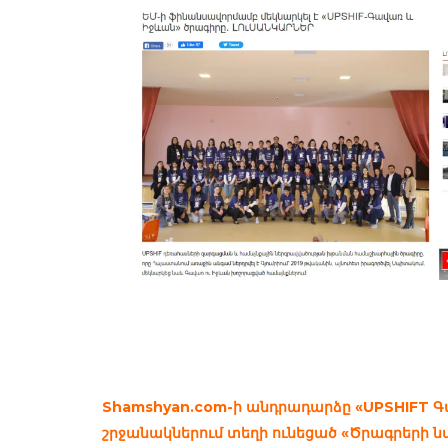
Shamshyan.com-ի անդրադարձը «UPSHIFT 
շրջանակներում տեղի ունեցած «Ծրագրերի ն