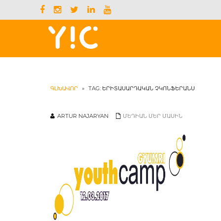
ԳԼԽԱՎՈՐ
»
TAG: ԵՐԻՏԱՍԱՐԴԱԿԱՆ ՉԿՈՆՖԵՐԱՆՍ
ARTUR NAJARYAN
ՄԵԴԻԱՆ ՄԵՐ ՄԱՍԻՆ