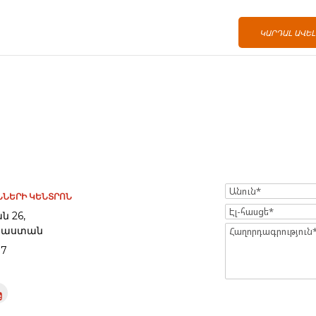
ԿԱՐԴԱԼ ԱՎԵ
Name
ՆԵՐԻ ԿԵՆՏՐՈՆ
Էլ-
ն 26,
հասցե
Հայաստան
Message
97