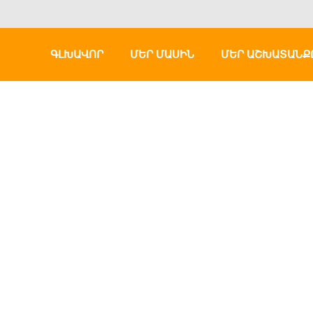
ԳԼԽԱՎՈՐ
ՄԵՐ ՄԱՍԻՆ
ՄԵՐ ԱՇԽԱՏԱՆՔ