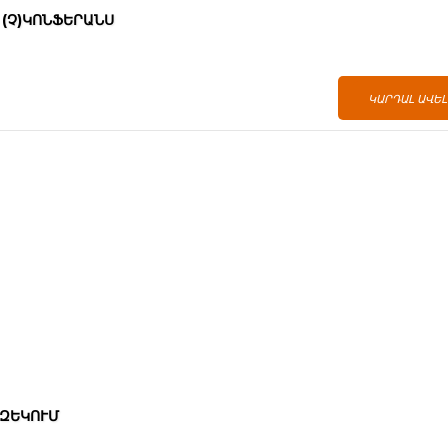
(Չ)ԿՈՆՖԵՐԱՆՍ
ԿԱՐԴԱԼ ԱՎԵ
ԱԶԵԿՈՒՄ