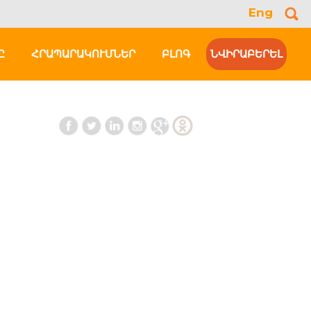
Eng
Se
for
Ը
ՀՐԱՊԱՐԱԿՈՒՄՆԵՐ
ԲԼՈԳ
ՆՎԻՐԱԲԵՐԵԼ