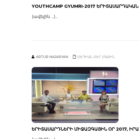
YOUTHCAMP GYUMRI-2017 ԵՐԻՏԱՍԱՐԴԱԿԱՆ 
(ավելին …)...
ARTUR NAJARYAN
ՄԵԴԻԱՆ ՄԵՐ ՄԱՍԻՆ
ԵՐԻՏԱՍԱՐԴՆԵՐԻ ՄԻՋԱԶԳԱՅԻՆ ՕՐ 2017, ԻՐ