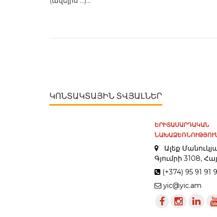
(ավելին …)...
ԿՈՆՏԱԿՏԱՅԻՆ ՏՎՅԱԼՆԵՐ
ԵՐԻՏԱՍԱՐԴԱԿԱՆ
ՆԱԽԱՁԵՌՆՈՒԹՅՈՒՆ
Ալեք Մանուկյա
Գյումրի 3108, 
(+374) 95 91 91 
yic@yic.am