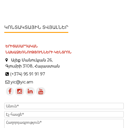
ԿՈՆՏԱԿՏԱՅԻՆ ՏՎՅԱԼՆԵՐ
ԵՐԻՏԱՍԱՐԴԱԿԱՆ
ՆԱԽԱՁԵՌՆՈՒԹՅՈՒՆՆԵՐԻ ԿԵՆՏՐՈՆ
Ալեք Մանուկյան 26,
Գյումրի 3108, Հայաստան
(+374) 95 91 91 97
yic@yic.am
Name
Էլ-
հասցե
Message