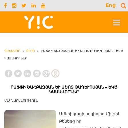
Eng
S
f
Toggle
navigat
ԳԼԽԱՎՈՐ
»
ԲԼՈԳ
»
ՐԱՖՖԻ ՇԱՀԲԱԶՅԱՆ ԵՒ ԱՇՈՏ ԹԱԴԵՒՈՍՅԱՆ – ԵԿԾ
ԿԱՄԱՎՈՐՆԵՐ
ՐԱՖՖԻ ՇԱՀԲԱԶՅԱՆ ԵՒ ԱՇՈՏ ԹԱԴԵՒՈՍՅԱՆ – ԵԿԾ
ԿԱՄԱՎՈՐՆԵՐ
ՄԵԿՆԱԲԱՆՈՒԹՅՈՒՆ
Ամերիկացի սոցիոլոգ Միլթըն
Բենեթը իր