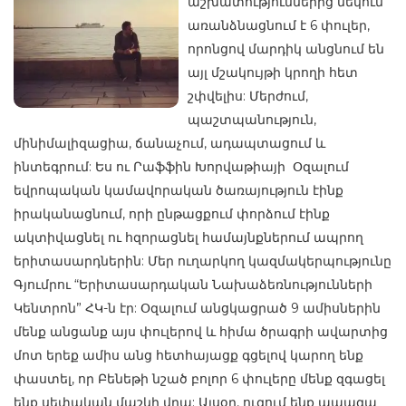
աշխատություններից մեկում
առանձնացնում է 6 փուլեր,
որոնցով մարդիկ անցնում են
այլ մշակույթի կրողի հետ
շփվելիս: Մերժում,
պաշտպանություն,
մինիմալիզացիա, ճանաչում, ադապտացում և
ինտեգրում: Ես ու Րաֆֆին Խորվաթիայի Օզալում
եվրոպական կամավորական ծառայություն էինք
իրականացնում, որի ընթացքում փորձում էինք
ակտիվացնել ու հզորացնել համայնքներում ապրող
երիտասարդներին: Մեր ուղարկող կազմակերպությունը
Գյումրու “Երիտասարդական Նախաձեռնությունների
Կենտրոն” ՀԿ-ն էր: Օզալում անցկացրած 9 ամիսներին
մենք անցանք այս փուլերով և հիմա ծրագրի ավարտից
մոտ երեք ամիս անց հետհայացք գցելով կարող ենք
փաստել, որ Բենեթի նշած բոլոր 6 փուլերը մենք զգացել
ենք սեփական մաշկի վրա: Այսօր, ուզում ենք ապագա