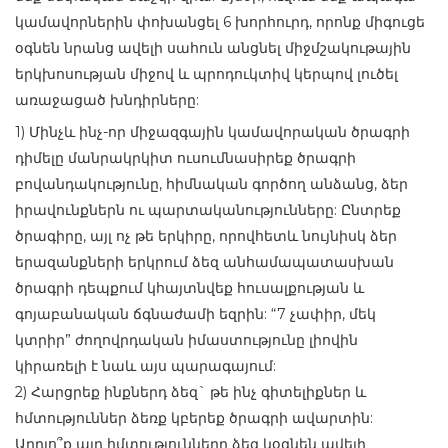
կամավորներին փոխանցել 6 խորհուրդ, որոնք միգուցե
օգնեն նրանց ավելի սահուն անցնել միջմշակութային
երկխոսության միջով և պրոդուկտիվ կերպով լուծել
առաջացած խնդիրները:
1) Մինչև ինչ-որ միջազգային կամավորական ծրագրի
դիմելը մանրակրկիտ ուսումնասիրեք ծրագրի
բովանդակությունը, հիմնական գործող անձանց, ձեր
իրավունքներն ու պարտականությունները: Ընտրեք
ծրագիրը, այլ ոչ թե երկիրը, որովհետև նույնիսկ ձեր
երազանքների երկրում ձեզ անհամապատասխան
ծրագրի դեպքում կհայտնվեք հուսալքության և
գոյաբանական ճգնաժամի եզրին: “7 չափիր, մեկ
կտրիր” ժողովրդական իմաստությունը լիովին
կիրառելի է նաև այս պարագայում:
2) Հարցրեք ինքներդ ձեզ` թե ինչ գիտելիքներ և
հմտություններ ձեռք կբերեք ծրագրի ավարտին:
Արդյո՞ք այդ հմտությունները ձեզ կօգնեն ավելի