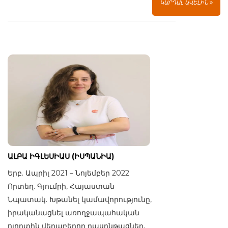
ԿԱՐԴԱԼ ԱՎԵԼԻՆ
ԱԼԲԱ ԻԳԼԵՍԻԱՍ (ԻՍՊԱՆԻԱ)
Երբ. Ապրիլ 2021 – Նոյեմբեր 2022
Որտեղ. Գյումրի, Հայաստան
Նպատակ. Խթանել կամավորությունը,
իրականացնել առողջապահական
ոլորտին վերաբերող դասընթացներ,