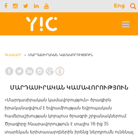
Eng
S
f
Toggle
navigat
ԳԼԽԱՎՈՐ
»
ՄԱՐԴԱՍԻՐԱԿԱՆ ԿԱՄԱՎՈՐՈՒԹՅՈՒՆ
ՄԱՐԴԱՍԻՐԱԿԱՆ ԿԱՄԱՎՈՐՈՒԹՅՈՒՆ
«Մարդասիրական կամավորություն» ծրագիրն
իրականացվում է Եվրամիության Եվրոպական
համերաշխության կորպուս ծրագրի շրջանակներում:
Ծրագիրը հնարավորություն է տալիս 18-ից 35
տարեկան երիտասարդներին իրենց ներդրումն ունենալ