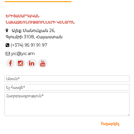
ԵՐԻՏԱՍԱՐԴԱԿԱՆ
ՆԱԽԱՁԵՌՆՈՒԹՅՈՒՆՆԵՐԻ ԿԵՆՏՐՈՆ
Ալեք Մանուկյան 26,
Գյումրի 3108, Հայաստան
(+374) 95 91 91 97
yic@yic.am
Name
Էլ-
հասցե
Message