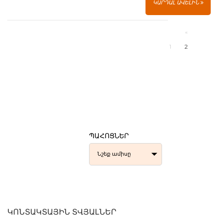
ԿԱՐԴԱԼ ԱՎԵԼԻՆ
«
1
2
ՊԱՀՈՑՆԵՐ
Նշեք ամիսը
ԿՈՆՏԱԿՏԱՅԻՆ ՏՎՅԱԼՆԵՐ