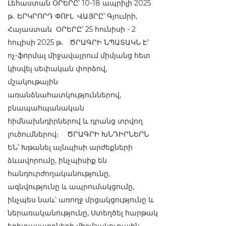
Լեհաստան ՕՐԵՐԸ՝ 10-18 ապրիլի 2025
թ․ ԵՐԿՐՈՐԴ ՓՈՒԼ ՎԱՅՐԸ՝ Գյումրի,
Հայաստան ՕՐԵՐԸ՝ 25 հունիսի - 2
հուլիսի 2025 թ․ ԾՐԱԳՐԻ ՆՊԱՏԱԿՆ Է՝
ոչ-ֆորմալ միջավայրում միմյանց հետ
կիսվել սեփական փորձով,
մշակութային
առանձնահատկություններով,
բնապահպանական
հիմնախնդիրներով և դրանց տրվող
լուծումներով։ ԾՐԱԳՐԻ ԽՆԴԻՐՆԵՐՆ
ԵՆ՝ Խթանել այնպիսի արժեքների
ձևավորումը, ինչպիսիք են
հանդուրժողականությունը,
ազնվությունը և ապրումակցումը,
ինչպես նաև՝ առողջ մրցակցությունը և
ներառականությունը, Ստեղծել հարթակ