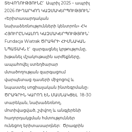
ՏԵՎՈՂՈՒԹՅՈՒՆԸ՝ Ապրիլ 2025 – ապրիլ
2026 ՈԻՂԱՐԿՈՂ ԿԱԶՄԱԿԵՐՊՈՒԹՅՈՒՆ՝
«Երիտասարդական
նախաձեռնությունների կենտրոն» ՀԿ
ՀՅՈՒՐԸՆԿԱԼՈՂ ԿԱԶՄԱԿԵՐՊՈՒԹՅՈՒՆ՝
Fundacja Wiatrak ԾՐԱԳՐԻ ՀԻՄՆԱԿԱՆ
ՆՊԱՏԱԿՆ է՝ զարգացնել կրթությունը,
խթանել մշակութային արժեքները,
ապահովել ստեղծարար
մտածողության զարգացում
վարպետաց դասերի միջոցով և
նպաստել սոցիալական ինտեգրմանը։
ԾՐԱԳՐԻՆ ԿԱՐՈՂ ԵՆ ՄԱՍՆԱԿՑԵԼ 18-30
տարեկան, նախաձեռնող,
մոտիվացված, շփվող և անգլերենի
հաղորդակցման հմտություններ
ունեցող երիտասարդներ: Ծրագրին