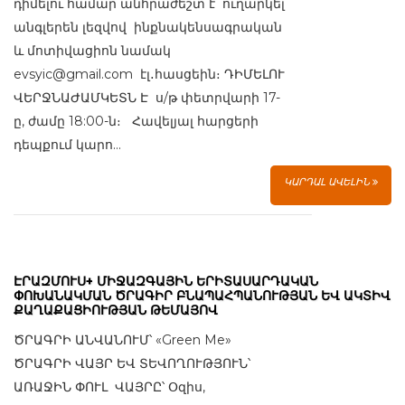
դիմելու համար անհրաժեշտ է ուղարկել
անգլերեն լեզվով ինքնակենսագրական
և մոտիվացիոն նամակ
evsyic@gmail.com էլ․հասցեին։ ԴԻՄԵԼՈՒ
ՎԵՐՋՆԱԺԱՄԿԵՏՆ Է ս/թ փետրվարի 17-
ը, ժամը 18:00-ն։ Հավելյալ հարցերի
դեպքում կարո...
ԿԱՐԴԱԼ ԱՎԵԼԻՆ
ԷՐԱԶՄՈՒՍ+ ՄԻՋԱԶԳԱՅԻՆ ԵՐԻՏԱՍԱՐԴԱԿԱՆ
ՓՈԽԱՆԱԿՄԱՆ ԾՐԱԳԻՐ ԲՆԱՊԱՀՊԱՆՈՒԹՅԱՆ ԵՎ ԱԿՏԻՎ
ՔԱՂԱՔԱՑԻՈՒԹՅԱՆ ԹԵՄԱՅՈՎ
ԾՐԱԳՐԻ ԱՆՎԱՆՈՒՄ՝ «Green Me»
ԾՐԱԳՐԻ ՎԱՅՐ ԵՎ ՏԵՎՈՂՈՒԹՅՈՒՆ՝
ԱՌԱՋԻՆ ՓՈՒԼ ՎԱՅՐԸ՝ Օզիս,