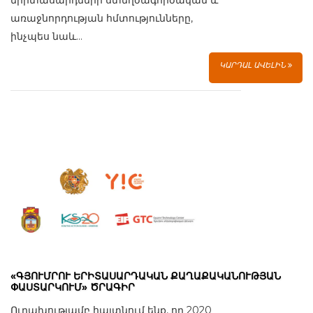
երիտասարդների ստեղծագործական և
առաջնորդության հմտությունները,
ինչպես նաև...
ԿԱՐԴԱԼ ԱՎԵԼԻՆ
«ԳՅՈՒՄՐՈՒ ԵՐԻՏԱՍԱՐԴԱԿԱՆ ՔԱՂԱՔԱԿԱՆՈՒԹՅԱՆ
ՓԱՍՏԱՐԿՈՒՄ» ԾՐԱԳԻՐ
Ուրախությամբ հայտնում ենք, որ 2020