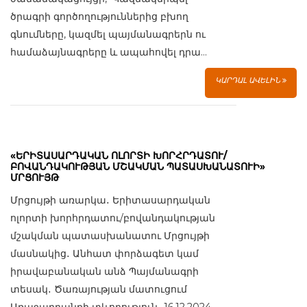
ծրագրի գործողություններից բխող
գնումները, կազմել պայմանագրերն ու
համաձայնագրերը և ապահովել դրա...
ԿԱՐԴԱԼ ԱՎԵԼԻՆ
«ԵՐԻՏԱՍԱՐԴԱԿԱՆ ՈԼՈՐՏԻ ԽՈՐՀՐԴԱՏՈՒ/
ԲՈՎԱՆԴԱԿՈՒԹՅԱՆ ՄՇԱԿՄԱՆ ՊԱՏԱՍԽԱՆԱՏՈՒԻ»
ՄՐՑՈՒՅԹ
Մրցույթի առարկա․ Երիտասարդական
ոլորտի խորհրդատու/բովանդակության
մշակման պատասխանատու Մրցույթի
մասնակից․ Անհատ փորձագետ կամ
իրավաբանական անձ Պայմանագրի
տեսակ․ Ծառայության մատուցում