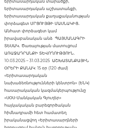
երիտասարդական տարածքի,
երիտասարդական աշխատանքի,
երիտասարդական քաղաքականության
փորձագետ ՄՐՑՈՒՅԹԻ ՄԱՍՆԱԿԻՑ․
Անհատ փորձագետ կամ
իրավաբանական անձ ՊԱՅՄԱՆԱԳՐԻ
ՏԵՍԱԿ․ Ծառայության մատուցում
ԱՌԱՋԱԴՐԱՆՔԻ ՏԵՎՈՂՈՒԹՅՈՒՆ․
10.03.2025 – 31.03.2025 ԱՇԽԱՏԱՆՔԱՅԻՆ
ՕՐԵՐԻ ՔԱՆԱԿ: 15 օր (120 ժամ)
«Երիտասարդական
նախաձեռնությունների կենտրոն» (ԵՆԿ)
հասարակական կազմակերպությունը
«ՍՕՍ-Մանկական Գյուղեր»
հայկակական բարեգործական
հիմնադրամի հետ համատեղ
իրականացվող «Երիտասարդների
հզորացում հանուն հաջողության»