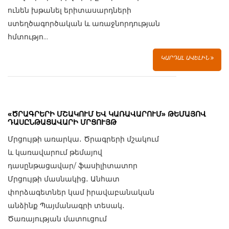
ունեն խթանել երիտասարդների
ստեղծագործական և առաջնորդության
հմտությո...
ԿԱՐԴԱԼ ԱՎԵԼԻՆ
«ԾՐԱԳՐԵՐԻ ՄՇԱԿՈՒՄ ԵՎ ԿԱՌԱՎԱՐՈՒՄ» ԹԵՄԱՅՈՎ
ԴԱՍԸՆԹԱՑԱՎԱՐԻ ՄՐՑՈՒՅԹ
Մրցույթի առարկա․ Ծրագրերի մշակում
և կառավարում թեմայով
դասընթացավար/ ֆասիլիտատոր
Մրցույթի մասնակից․ Անհատ
փորձագետներ կամ իրավաբանական
անձինք Պայմանագրի տեսակ․
Ծառայության մատուցում