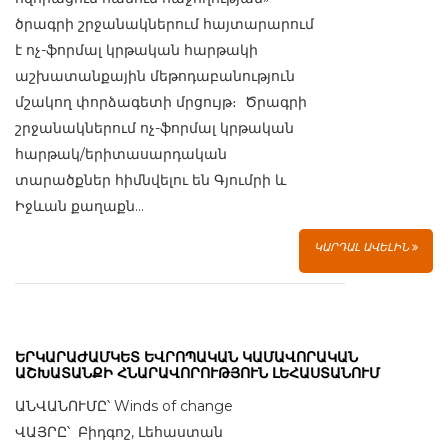
ծրագրի շրջանակներում հայտարարում
է ոչ-ֆորմալ կրթական հարթակի
աշխատանքային մեթոդաբանություն
մշակող փորձագետի մրցույթ։ Ծրագրի
շրջանակներում ոչ-ֆորմալ կրթական
հարթակ/երիտասարդական
տարածքներ հիմնվելու են Գյումրի և
Իջևան քաղաքն...
ԿԱՐԴԱԼ ԱՎԵԼԻՆ
ԵՐԿԱՐԱԺԱՄԿԵՏ ԵՎՐՈՊԱԿԱՆ ԿԱՄԱՎՈՐԱԿԱՆ
ԱՇԽԱՏԱՆՔԻ ՀՆԱՐԱՎՈՐՈՒԹՅՈՒՆ ԼԵՀԱՍՏԱՆՈՒՄ
ԱՆՎԱՆՈՒՄԸ՝ Winds of change
ՎԱՅՐԸ՝ Բիդգոշ, Լեհաստան