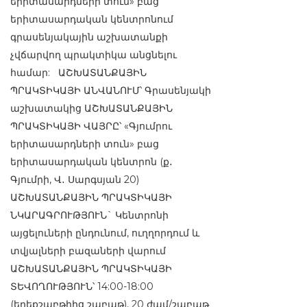
երիտասարդների տուն» բաց
երիտասարդական կենտրոնում
գրասենյակային աշխատանքի
չվճարվող պրակտիկա անցնելու
համար: ԱՇԽԱՏԱՆՔԱՅԻՆ
ՊՐԱԿՏԻԿԱՅԻ ԱՆՎԱՆՈՒՄ՝ Գրասենյակի
աշխատակից ԱՇԽԱՏԱՆՔԱՅԻՆ
ՊՐԱԿՏԻԿԱՅԻ ՎԱՅՐԸ՝ «Գյումրու
երիտասարդների տուն» բաց
երիտասարդական կենտրոն (ք․
Գյումրի, Վ․ Սարգսյան 20)
ԱՇԽԱՏԱՆՔԱՅԻՆ ՊՐԱԿՏԻԿԱՅԻ
ՆԿԱՐԱԳՐՈՒԹՅՈՒՆ` Կենտրոնի
այցելուների ընդունում, ուղղորդում և
տվյալների բազաների վարում
ԱՇԽԱՏԱՆՔԱՅԻՆ ՊՐԱԿՏԻԿԱՅԻ
ՏԵՎՈՂՈՒԹՅՈՒՆ՝ 14:00-18:00
(երեքշաբթիից շաբաթ), 20 ժամ/շաբաթ