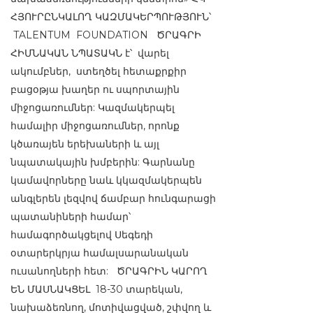
ՀՅՈՒՐԸՆԿԱԼՈՂ ԿԱԶՄԱԿԵՐՊՈՒԹՅՈՒՆ՝
TALENTUM FOUNDATION ԾՐԱԳՐԻ
ՀԻՄՆԱԿԱՆ ՆՊԱՏԱԿՆ է՝ վարել
ակումբներ, ստեղծել հետաքրքիր
բացօթյա խաղեր ու սպորտային
միջոցառումներ: Կազմակերպել
համալիր միջոցառումներ, որոնք
կծառայեն երեխաների և այլ
նպատակային խմբերին: Գարնանը
կամավորները նաև կկազմակերպեն
անգլերեն լեզվով ճամբար հունգարացի
պատանիների համար՝
համագործակցելով Սեգեդի
օտարերկրյա համալսարանական
ուսանողների հետ: ԾՐԱԳՐԻՆ ԿԱՐՈՂ
ԵՆ ՄԱՍՆԱԿՑԵԼ 18-30 տարեկան,
նախաձեռնող, մոտիվացված, շփվող և