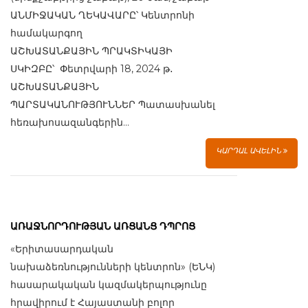
ԱՆՄԻՋԱԿԱՆ ՂԵԿԱՎԱՐԸ՝ Կենտրոնի
համակարգող
ԱՇԽԱՏԱՆՔԱՅԻՆ ՊՐԱԿՏԻԿԱՅԻ
ՍԿԻԶԲԸ՝ Փետրվարի 18, 2024 թ․
ԱՇԽԱՏԱՆՔԱՅԻՆ
ՊԱՐՏԱԿԱՆՈՒԹՅՈՒՆՆԵՐ Պատասխանել
հեռախոսազանգերին...
ԿԱՐԴԱԼ ԱՎԵԼԻՆ
ԱՌԱՋՆՈՐԴՈՒԹՅԱՆ ԱՌՑԱՆՑ ԴՊՐՈՑ
«Երիտասարդական
նախաձեռնությունների կենտրոն» (ԵՆԿ)
հասարակական կազմակերպությունը
հրավիրում է Հայաստանի բոլոր