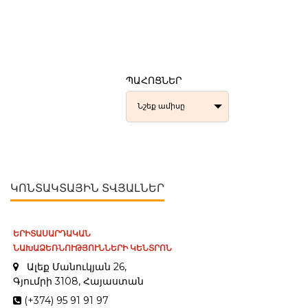
ՊԱՀՈՑՆԵՐ
Նշեք ամիսը
ԿՈՆՏԱԿՏԱՅԻՆ ՏՎՅԱԼՆԵՐ
ԵՐԻՏԱՍԱՐԴԱԿԱՆ
ՆԱԽԱՁԵՌՆՈՒԹՅՈՒՆՆԵՐԻ ԿԵՆՏՐՈՆ
Ալեք Մանուկյան 26,
Գյումրի 3108, Հայաստան
(+374) 95 91 91 97