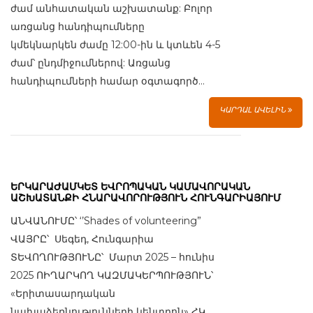
ժամ անհատական աշխատանք: Բոլոր
առցանց հանդիպումները
կմեկնարկեն ժամը 12:00-ին և կտևեն 4-5
ժամ՝ ընդմիջումներով: Առցանց
հանդիպումների համար օգտագործ...
ԿԱՐԴԱԼ ԱՎԵԼԻՆ
ԵՐԿԱՐԱԺԱՄԿԵՏ ԵՎՐՈՊԱԿԱՆ ԿԱՄԱՎՈՐԱԿԱՆ
ԱՇԽԱՏԱՆՔԻ ՀՆԱՐԱՎՈՐՈՒԹՅՈՒՆ ՀՈՒՆԳԱՐԻԱՅՈՒՄ
ԱՆՎԱՆՈՒՄԸ՝ ‘’Shades of volunteering”
ՎԱՅՐԸ՝ Սեգեդ, Հունգարիա
ՏԵՎՈՂՈՒԹՅՈՒՆԸ՝ Մարտ 2025 – հունիս
2025 ՈԻՂԱՐԿՈՂ ԿԱԶՄԱԿԵՐՊՈՒԹՅՈՒՆ՝
«Երիտասարդական
նախաձեռնությունների կենտրոն» ՀԿ