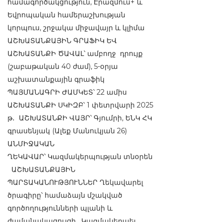
համագործակցություն, Էրազմուս+ և
Եվրոպական համերաշխության
կորպուս, շրջակա միջավայր և կլիմա
ԱՇԽԱՏԱՆՔԱՅԻՆ ԳՐԱՖԻԿ ԵՎ
ԱՇԽԱՏԱՆՔԻ ԾԱՎԱԼ՝ ամբողջ դրույք
(շաբաթական 40 ժամ), 5-օրյա
աշխատանքային գրաֆիկ
ՊԱՅՄԱՆԱԳՐԻ ԺԱՄԿԵՏ՝ 22 ամիս
ԱՇԽԱՏԱՆՔԻ ՍԿԻԶԲ՝ 1 փետրվարի 2025
թ․ ԱՇԽԱՏԱՆՔԻ ՎԱՅՐ՝ Գյումրի, ԵՆԿ ՀԿ
գրասենյակ (Ալեք Մանուկյան 26)
ԱՆՄԻՋԱԿԱՆ
ՂԵԿԱՎԱՐ՝ Կազմակերպության տնօրեն
ԱՇԽԱՏԱՆՔԱՅԻՆ
ՊԱՐՏԱԿԱՆՈՒԹՅՈՒՆՆԵՐ Ղեկավարել
ծրագիրը՝ համաձայն մշակված
գործողությունների պլանի և
ժամանակացույցի, Կազմակերպել