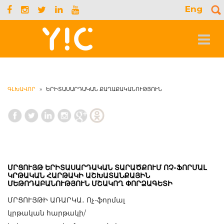
Eng
S
f
Toggle
navigat
ԳԼԽԱՎՈՐ
»
ԵՐԻՏԱՍԱՐԴԱԿԱՆ ՔԱՂԱՔԱԿԱՆՈՒԹՅՈՒՆ
ՄՐՑՈՒՅԹ ԵՐԻՏԱՍԱՐԴԱԿԱՆ ՏԱՐԱԾՔՈՒՄ ՈՉ-ՖՈՐՄԱԼ
ԿՐԹԱԿԱՆ ՀԱՐԹԱԿԻ ԱՇԽԱՏԱՆՔԱՅԻՆ
ՄԵԹՈԴԱԲԱՆՈՒԹՅՈՒՆ ՄՇԱԿՈՂ ՓՈՐՁԱԳԵՏԻ
ՄՐՑՈՒՅԹԻ ԱՌԱՐԿԱ․ Ոչ-ֆորմալ
կրթական հարթակի/