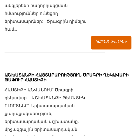
անգլերենի հաղորդակցման
հմտություններ ունեցող
երիտասարդներ: Ծրագրին դիմելու
համ...
ԿԱՐԴԱԼ ԱՎԵԼԻՆ
ԱՇԽԱՏԱՆՔԻ ՀԱՅՏԱՐԱՐՈՒԹՅՈՒՆ ԾՐԱԳՐԻ ՂԵԿԱՎԱՐԻ
ԹԱՓՈՒՐ ՀԱՍՏԻՔԻ
ՀԱՍՏԻՔԻ ԱՆՎԱՆՈՒՄ՝ Ծրագրի
ղեկավար ԱՇԽԱՏԱՆՔԻ ԹԵՄԱՏԻԿ
ՈԼՈՐՏՆԵՐ՝ Երիտասարդական
քաղաքականություն,
երիտասարդական աշխատանք,
միջազգային երիտասարդական