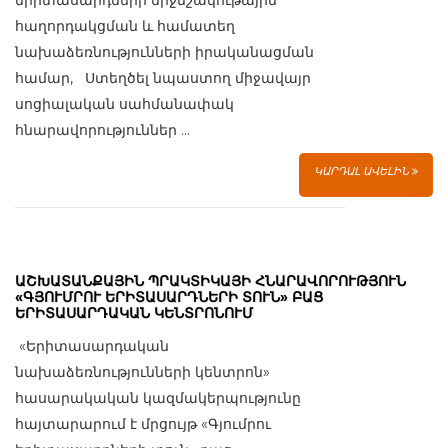
երիտասարդների միջմշակութային
հաղորդակցման և համատեղ
նախաձեռնությունների իրականացման
համար, Ստեղծել նպաստող միջավայր
սոցիալական սահմանափակ
հնարավորություններ ...
ԿԱՐԴԱԼ ԱՎԵԼԻՆ
ԱՇԽԱՏԱՆՔԱՅԻՆ ՊՐԱԿՏԻԿԱՅԻ ՀՆԱՐԱՎՈՐՈՒԹՅՈՒՆ
«ԳՅՈՒՄՐՈՒ ԵՐԻՏԱՍԱՐԴՆԵՐԻ ՏՈՒՆ» ԲԱՑ
ԵՐԻՏԱՍԱՐԴԱԿԱՆ ԿԵՆՏՐՈՆՈՒՄ
«Երիտասարդական
նախաձեռնությունների կենտրոն»
հասարակական կազմակերպությունը
հայտարարում է մրցույթ «Գյումրու