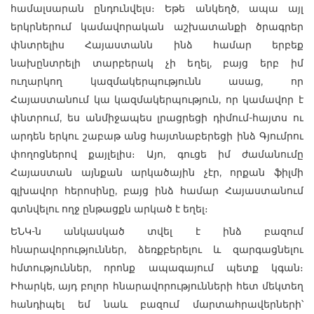
համալսարան ընդունվելս։ Եթե անկեղծ, ապա այլ
երկրներում կամավորական աշխատանքի ծրագրեր
փնտրելիս Հայաստանն ինձ համար երբեք
նախընտրելի տարբերակ չի եղել, բայց երբ իմ
ուղարկող կազմակերպությունն ասաց, որ
Հայաստանում կա կազմակերպություն, որ կամավոր է
փնտրում, ես անմիջապես լրացրեցի դիմում-հայտս ու
արդեն երկու շաբաթ անց հայտնաբերեցի ինձ Գյումրու
փողոցներով քայլելիս։ Այո, գուցե իմ ժամանումը
Հայաստան այնքան արկածային չէր, որքան ֆիլմի
գլխավոր հերոսինը, բայց ինձ համար Հայաստանում
գտնվելու ողջ ընթացքն արկած է եղել։
ԵՆԿ-ն անկասկած տվել է ինձ բազում
հնարավորություններ, ձեռքբերելու և զարգացնելու
հմտություններ, որոնք ապագայում պետք կգան։
Իհարկե, այդ բոլոր հնարավորությունների հետ մեկտեղ
հանդիպել եմ նաև բազում մարտահրավերների՝