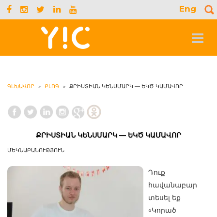
Eng
S
f
Toggle
navigat
ԳԼԽԱՎՈՐ
»
ԲԼՈԳ
»
ՔՐԻՍՏԻԱՆ ԿԵՆՍՄԱՐԿ — ԵԿԾ ԿԱՄԱՎՈՐ
ՔՐԻՍՏԻԱՆ ԿԵՆՍՄԱՐԿ — ԵԿԾ ԿԱՄԱՎՈՐ
ՄԵԿՆԱԲԱՆՈՒԹՅՈՒՆ
Դուք
հավանաբար
տեսել եք
«Կորած