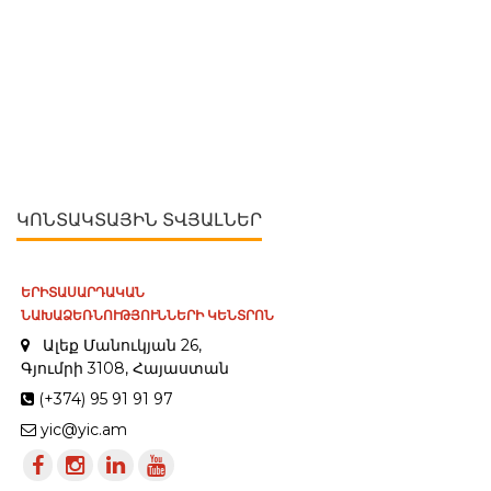
ԿՈՆՏԱԿՏԱՅԻՆ ՏՎՅԱԼՆԵՐ
ԵՐԻՏԱՍԱՐԴԱԿԱՆ
ՆԱԽԱՁԵՌՆՈՒԹՅՈՒՆՆԵՐԻ ԿԵՆՏՐՈՆ
Ալեք Մանուկյան 26,
Գյումրի 3108, Հայաստան
(+374) 95 91 91 97
yic@yic.am