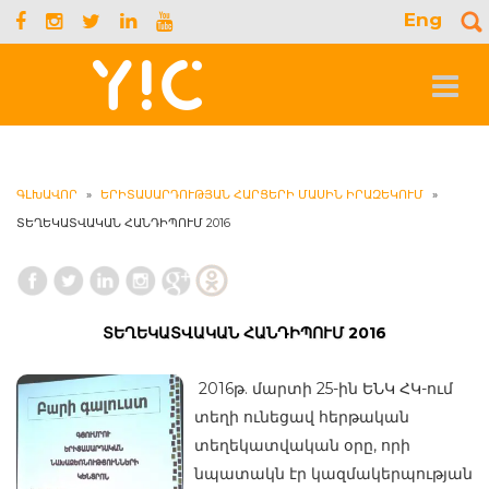
Eng
S
f
Toggle
navigat
ԳԼԽԱՎՈՐ
»
ԵՐԻՏԱՍԱՐԴՈՒԹՅԱՆ ՀԱՐՑԵՐԻ ՄԱՍԻՆ ԻՐԱԶԵԿՈՒՄ
»
ՏԵՂԵԿԱՏՎԱԿԱՆ ՀԱՆԴԻՊՈՒՄ 2016
ՏԵՂԵԿԱՏՎԱԿԱՆ ՀԱՆԴԻՊՈՒՄ 2016
2016թ. մարտի 25-ին ԵՆԿ ՀԿ-ում
տեղի ունեցավ հերթական
տեղեկատվական օրը, որի
նպատակն էր կազմակերպության