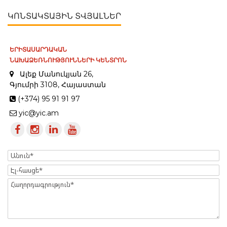
ԿՈՆՏԱԿՏԱՅԻՆ ՏՎՅԱԼՆԵՐ
ԵՐԻՏԱՍԱՐԴԱԿԱՆ
ՆԱԽԱՁԵՌՆՈՒԹՅՈՒՆՆԵՐԻ ԿԵՆՏՐՈՆ
Ալեք Մանուկյան 26,
Գյումրի 3108, Հայաստան
(+374) 95 91 91 97
yic@yic.am
Name
Էլ-
հասցե
Message