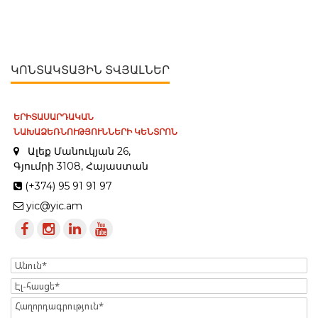
ԿՈՆՏԱԿՏԱՅԻՆ ՏՎՅԱԼՆԵՐ
ԵՐԻՏԱՍԱՐԴԱԿԱՆ
ՆԱԽԱՁԵՌՆՈՒԹՅՈՒՆՆԵՐԻ ԿԵՆՏՐՈՆ
Ալեք Մանուկյան 26,
Գյումրի 3108, Հայաստան
(+374) 95 91 91 97
yic@yic.am
Name
Էլ-
հասցե
Message