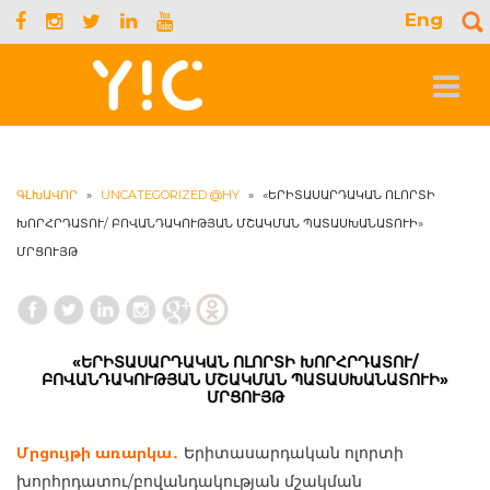
Eng
S
f
Toggle
navigat
ԳԼԽԱՎՈՐ
»
UNCATEGORIZED @HY
»
«ԵՐԻՏԱՍԱՐԴԱԿԱՆ ՈԼՈՐՏԻ
ԽՈՐՀՐԴԱՏՈՒ/ ԲՈՎԱՆԴԱԿՈՒԹՅԱՆ ՄՇԱԿՄԱՆ ՊԱՏԱՍԽԱՆԱՏՈՒԻ»
ՄՐՑՈՒՅԹ
«ԵՐԻՏԱՍԱՐԴԱԿԱՆ ՈԼՈՐՏԻ ԽՈՐՀՐԴԱՏՈՒ/
ԲՈՎԱՆԴԱԿՈՒԹՅԱՆ ՄՇԱԿՄԱՆ ՊԱՏԱՍԽԱՆԱՏՈՒԻ»
ՄՐՑՈՒՅԹ
Մրցույթի առարկա․
Երիտասարդական ոլորտի
խորհրդատու/բովանդակության մշակման