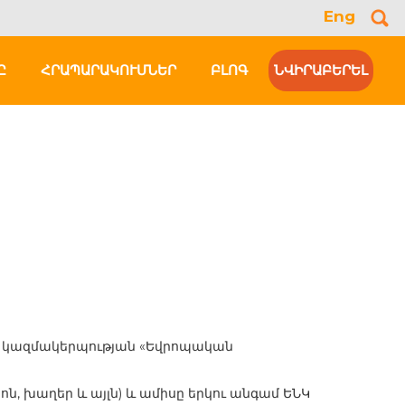
Eng
Se
for
Ը
ՀՐԱՊԱՐԱԿՈՒՄՆԵՐ
ԲԼՈԳ
ՆՎԻՐԱԲԵՐԵԼ
 է կազմակերպության «Եվրոպական
ն, խաղեր և այլն) և ամիսը երկու անգամ ԵՆԿ