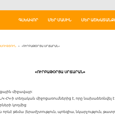
ԳԼԽԱՎՈՐ
ՄԵՐ ՄԱՍԻՆ
ՄԵՐ ԱՇԽԱՏԱՆՔ
ՍՈՒԹՅՈՒՆ
»
«ՈՒՐԲԱԹՕՐՅԱ ՍՐՃԱՐԱՆ»
«ՈՒՐԲԱԹՕՐՅԱ ՍՐՃԱՐԱՆ»
ցային միջավայր:
ՆԿ ՀԿ-ի տեղական միջոցառումներից է, որը նախաձեռնվել
ների կողմից:
րևէ թեմա (երաժշտություն, պոեզիա, նկարչություն, թատրո