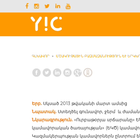
ԳԼԽԱՎՈՐ
»
ՄՇԱԿՈՒԹԱՅԻՆ ԲԱԶՄԱԶԱՆՈՒԹՅՈՒՆ ԵՒ ԵՐԿԽՈ
Երբ.
Սկսած 2013 թվականի մարտ ամսից
Նպատակ.
Ստեղծել գունավոր, ջերմ և ժաման
Նկարագրություն.
«Ուրբաթօրյա սրճարանը» Ե
կամավորական ծառայության» (ԵԿԾ) կամավոր
Կազմակերպության կամավորներն ընտրում են ո