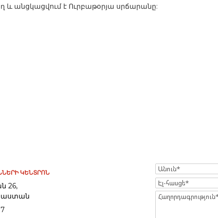
ղ և անցկացվում է Ուրբաթօրյա սրճարանը:
Name
ՆԵՐԻ ԿԵՆՏՐՈՆ
Էլ-
ն 26,
հասցե
Հայաստան
Message
97