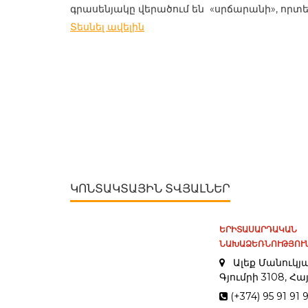
գրասենյակը վերածում են «սրճարանի», որտե
Տեսնել ավելին
ԿՈՆՏԱԿՏԱՅԻՆ ՏՎՅԱԼՆԵՐ
ԵՐԻՏԱՍԱՐԴԱԿԱՆ
ՆԱԽԱՁԵՌՆՈՒԹՅՈՒՆ
Ալեք Մանուկյա
Գյումրի 3108, 
(+374) 95 91 91 