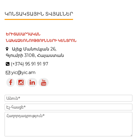
ԿՈՆՏԱԿՏԱՅԻՆ ՏՎՅԱԼՆԵՐ
ԵՐԻՏԱՍԱՐԴԱԿԱՆ
ՆԱԽԱՁԵՌՆՈՒԹՅՈՒՆՆԵՐԻ ԿԵՆՏՐՈՆ
Ալեք Մանուկյան 26,
Գյումրի 3108, Հայաստան
(+374) 95 91 91 97
yic@yic.am
Name
Էլ-
հասցե
Message