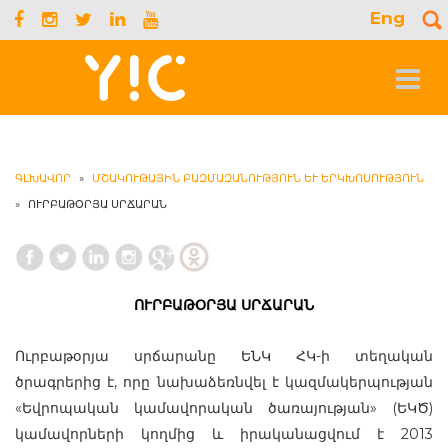
Eng
S
f
Toggle
navigat
ԳԼԽԱՎՈՐ
»
ՄՇԱԿՈՒԹԱՅԻՆ ԲԱԶՄԱԶԱՆՈՒԹՅՈՒՆ ԵՒ ԵՐԿԽՈՍՈՒԹՅՈՒՆ
»
ՈՒՐԲԱԹՕՐՅԱ ՍՐՃԱՐԱՆ
ՈՒՐԲԱԹՕՐՅԱ ՍՐՃԱՐԱՆ
Ուրբաթօրյա սրճարանը ԵՆԿ ՀԿ-ի տեղական
ծրագրերից է, որը նախաձեռնվել է կազմակերպության
«Եվրոպական կամավորական ծառայության» (ԵԿԾ)
կամավորների կողմից և իրականացվում է 2013