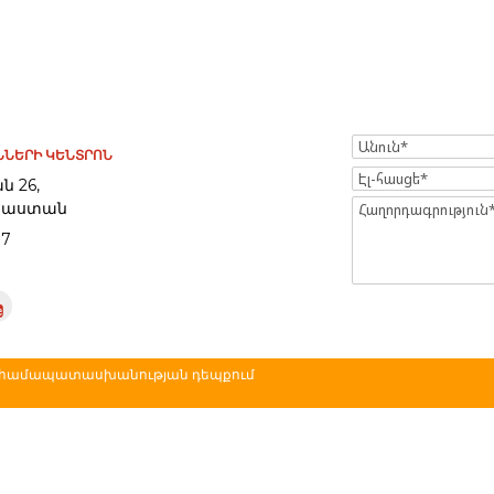
Name
ՆԵՐԻ ԿԵՆՏՐՈՆ
Էլ-
ն 26,
հասցե
Հայաստան
Message
97
 անհամապատասխանության դեպքում