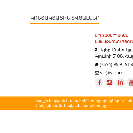
ԿՈՆՏԱԿՏԱՅԻՆ ՏՎՅԱԼՆԵՐ
ԵՐԻՏԱՍԱՐԴԱԿԱՆ
ՆԱԽԱՁԵՌՆՈՒԹՅՈՒՆ
Ալեք Մանուկյա
Գյումրի 3108, 
(+374) 95 91 91 
yic@yic.am
Կայքի հայերեն և անգլերեն տարբերակներում
հիմք ընդունել հայերեն տարբերակը: