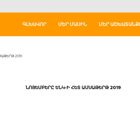
ԳԼԽԱՎՈՐ
ՄԵՐ ՄԱՍԻՆ
ՄԵՐ ԱՇԽԱՏԱՆՔ
ԱԹԵՐԹ 2019
ՆՈՅԵՄԲԵՐԸ ԵՆԿ-Ի ՀԵՏ ԱՄՍԱԹԵՐԹ 2019