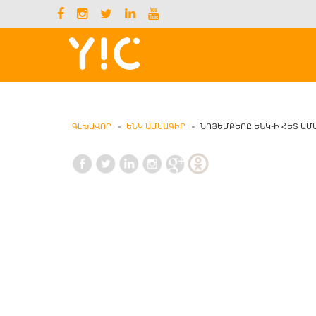
ԳԼԽԱՎՈՐ
»
ԵՆԿ ԱՄՍԱԳԻՐ
»
ՆՈՅԵՄԲԵՐԸ ԵՆԿ-Ի ՀԵՏ ԱՄՍ