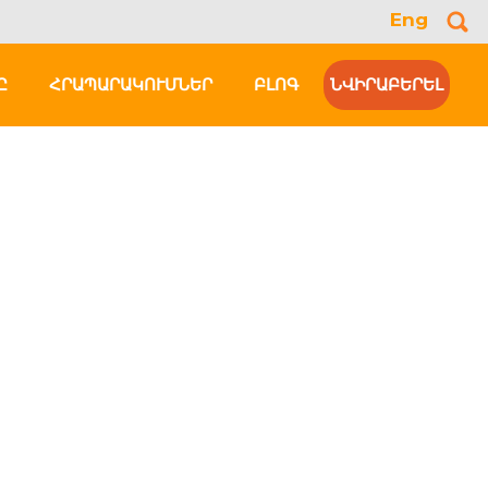
Eng
Se
for
Ը
ՀՐԱՊԱՐԱԿՈՒՄՆԵՐ
ԲԼՈԳ
ՆՎԻՐԱԲԵՐԵԼ