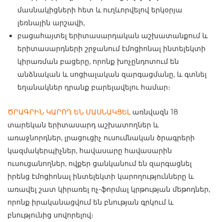
մասնակիցների հետ և ուղևորվելով երկօրյա
լեռնային արշավի,
բացահայտել երիտասարդական աշխատանքում և
երիտասարդների շրջանում էմոցիոնալ ինտելեկտի
կիրառման բացերը, որոնք խոչընդոտում են
անձնական և սոցիալական զարգացմանը, և գտնել
եղանակներ դրանք բարելավելու համար։
ԾՐԱԳՐԻՆ ԿԱՐՈՂ ԵՆ ՄԱՍՆԱԿՑԵԼ
առնվազն 18
տարեկան երիտասարդ աշխատողներ և
առաջնորդներ, լրացուցիչ ուսումնական ծրագրերի
կազմակերպիչներ, հավասարը հավասարին
ուսուցանողներ, ովքեր ցանկանում են զարգացնել
իրենց էմոցիոնալ ինտելեկտի կարողությունները և
առավել շատ կիրառել ոչ-ֆորմալ կրթության մեթոդներ,
որոնք իրականացվում են բնության գրկում և
բնությունից սովորելով։