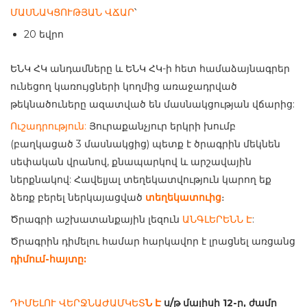
ՄԱՍՆԱԿՑՈՒԹՅԱՆ ՎՃԱՐ
՝
20 եվրո
ԵՆԿ ՀԿ անդամները և ԵՆԿ ՀԿ-ի հետ համաձայնագրեր
ունեցող կառույցների կողմից առաջադրված
թեկնածուները ազատված են մասնակցության վճարից:
Ուշադրություն:
Յուրաքանչյուր երկրի խումբ
(բաղկացած 3 մասնակցից) պետք է ծրագրին մեկնեն
սեփական վրանով, քնապարկով և արշավային
ներքնակով: Հավելյալ տեղեկատվություն կարող եք
ձեռք բերել ներկայացված
տեղեկատուից
։
Ծրագրի աշխատանքային լեզուն
ԱՆԳԼԵՐԵՆՆ Է
:
Ծրագրին դիմելու համար հարկավոր է լրացնել առցանց
դիմում-հայտը
:
ԴԻՄԵԼՈՒ ՎԵՐՋՆԱԺԱՄԿԵՏ
Ն
Է
ս
/
թ
մայիսի
12-
ը, ժամը