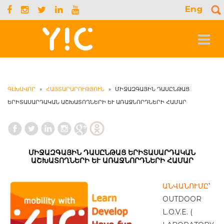
Eng
S
f
Toggle
navigat
ԳԼԽԱՎՈՐ
»
ՀԱՅՏԱՐԱՐՈՒԹՅՈՒՆ
»
ՄԻՋԱԶԳԱՅԻՆ ԴԱՍԸՆԹԱՑ
ԵՐԻՏԱՍԱՐԴԱԿԱՆ ԱՇԽԱՏՈՂՆԵՐԻ ԵՒ ԱՌԱՋՆՈՐԴՆԵՐԻ ՀԱՄԱՐ
ՄԻՋԱԶԳԱՅԻՆ ԴԱՍԸՆԹԱՑ ԵՐԻՏԱՍԱՐԴԱԿԱՆ
ԱՇԽԱՏՈՂՆԵՐԻ ԵՒ ԱՌԱՋՆՈՐԴՆԵՐԻ ՀԱՄԱՐ
ԱՆՎԱՆՈՒՄԸ
՝
OUTDOOR
L.O.V.E. (