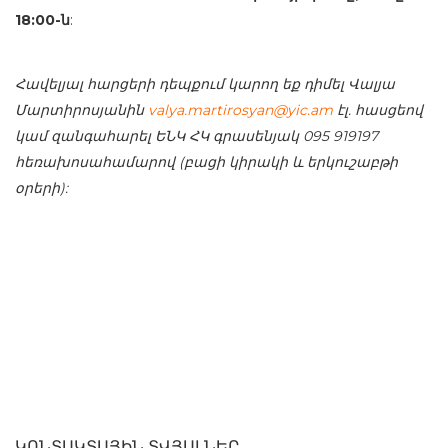
18:00-ն
:
Հավելյալ հարցերի դեպքում կարող եք դիմել Վալյա
Մարտիրոսյանին
valya.martirosyan@yic.am
էլ. հասցեով
կամ զանգահարել ԵՆԿ ՀԿ գրասենյակ 095 919197
հեռախոսահամարով (բացի կիրակի և երկուշաբթի
օրերի):
ԿՈՆՏԱԿՏԱՅԻՆ ՏՎՅԱԼՆԵՐ