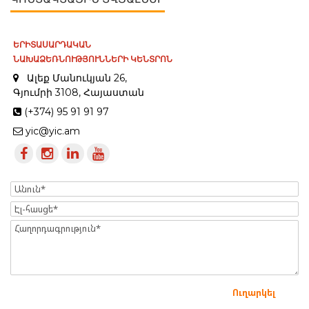
ԵՐԻՏԱՍԱՐԴԱԿԱՆ
ՆԱԽԱՁԵՌՆՈՒԹՅՈՒՆՆԵՐԻ ԿԵՆՏՐՈՆ
Ալեք Մանուկյան 26,
Գյումրի 3108, Հայաստան
(+374) 95 91 91 97
yic@yic.am
Name
Էլ-
հասցե
Message