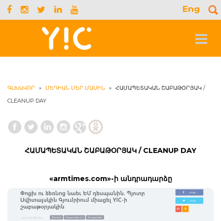
Eng
S
f
Toggle
navigat
ԳԼԽԱՎՈՐ
»
ՄԵԴԻԱՆ ՄԵՐ ՄԱՍԻՆ
»
ՀԱՄԱՊԵՏԱԿԱՆ ՇԱԲԱԹՕՐՅԱԿ /
CLEANUP DAY
ՀԱՄԱՊԵՏԱԿԱՆ ՇԱԲԱԹՕՐՅԱԿ / CLEANUP DAY
«armtimes.com»-ի անդրադարձը