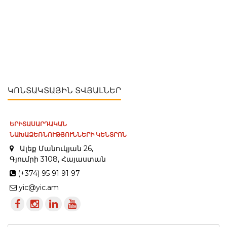
ԿՈՆՏԱԿՏԱՅԻՆ ՏՎՅԱԼՆԵՐ
ԵՐԻՏԱՍԱՐԴԱԿԱՆ
ՆԱԽԱՁԵՌՆՈՒԹՅՈՒՆՆԵՐԻ ԿԵՆՏՐՈՆ
Ալեք Մանուկյան 26,
Գյումրի 3108, Հայաստան
(+374) 95 91 91 97
yic@yic.am