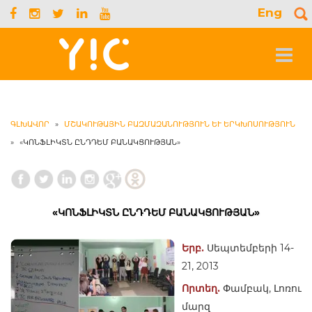
Eng
S
f
Toggle
navigat
ԳԼԽԱՎՈՐ
»
ՄՇԱԿՈՒԹԱՅԻՆ ԲԱԶՄԱԶԱՆՈՒԹՅՈՒՆ ԵՒ ԵՐԿԽՈՍՈՒԹՅՈՒՆ
»
«ԿՈՆՖԼԻԿՏՆ ԸՆԴԴԵՄ ԲԱՆԱԿՑՈՒԹՅԱՆ»
«ԿՈՆՖԼԻԿՏՆ ԸՆԴԴԵՄ ԲԱՆԱԿՑՈՒԹՅԱՆ»
Երբ.
Սեպտեմբերի 14-
21, 2013
Որտեղ.
Փամբակ, Լոռու
մարզ