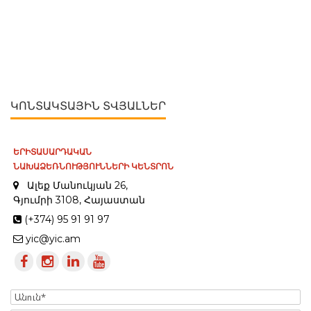
ԿՈՆՏԱԿՏԱՅԻՆ ՏՎՅԱԼՆԵՐ
ԵՐԻՏԱՍԱՐԴԱԿԱՆ
ՆԱԽԱՁԵՌՆՈՒԹՅՈՒՆՆԵՐԻ ԿԵՆՏՐՈՆ
Ալեք Մանուկյան 26,
Գյումրի 3108, Հայաստան
(+374) 95 91 91 97
yic@yic.am
Name