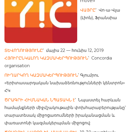
move!»
ՎԱՅՐԸ
՝ Վո-ա-Վլա
(Լիոն), Ֆրանսիա
ՏԵՎՈՂՈՒԹՅՈՒՆԸ
՝ մայիս 22 — հունիս 12, 2019
ՀՅՈՒՐԸՆԿԱԼՈՂ ԿԱԶՄԱԿԵՐՊՈՒԹՅՈՒՆ
՝ Concordia
organisation
ՈԻՂԱՐԿՈՂ ԿԱԶՄԱԿԵՐՊՈՒԹՅՈՒՆ
՝ Գյումրու
«Երիտասարդական նախաձեռնությունների կենտրոն»
ՀԿ
ԾՐԱԳՐԻ ՀԻՄՆԱԿԱՆ ՆՊԱՏԱԿՆ է
՝ Նպաստել հարևան
համայնքների միջմշակութային փոխհարաբերությանը՝
տարատեսակ միջոցառումների իրականացման և
փառատոնի կազմակերպման միջոցով: