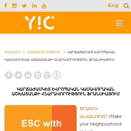
Eng
S
f
Toggle
navigat
ԳԼԽԱՎՈՐ
»
ՀԱՅՏԱՐԱՐՈՒԹՅՈՒՆ
»
ԿԱՐՃԱԺԱՄԿԵՏ ԵՎՐՈՊԱԿԱՆ
ԿԱՄԱՎՈՐԱԿԱՆ ԱՇԽԱՏԱՆՔԻ ՀՆԱՐԱՎՈՐՈՒԹՅՈՒՆ ՖՐԱՆՍԻԱՅՈՒՄ
ԿԱՐՃԱԺԱՄԿԵՏ ԵՎՐՈՊԱԿԱՆ ԿԱՄԱՎՈՐԱԿԱՆ
ԱՇԽԱՏԱՆՔԻ ՀՆԱՐԱՎՈՐՈՒԹՅՈՒՆ ՖՐԱՆՍԻԱՅՈՒՄ
ԾՐԱԳՐԻ
ԱՆՎԱՆՈՒՄԸ
՝ «Make
your neighbourhood