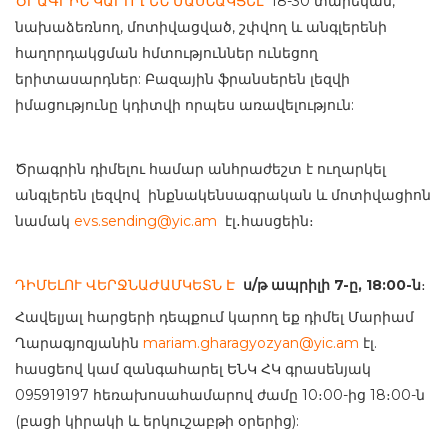
ԾՐԱԳՐԻՆ ԿԱՐՈՂ ԵՆ ՄԱՍՆԱԿՑԵԼ
18-30 տարեկան,
նախաձեռնող, մոտիվացված, շփվող և անգլերենի
հաղորդակցման հմտություններ ունեցող
երիտասարդներ: Բազային ֆրանսերեն լեզվի
իմացությունը կդիտվի որպես առավելություն:
Ծրագրին դիմելու համար անհրաժեշտ է ուղարկել
անգլերեն լեզվով ինքնակենսագրական և մոտիվացիոն
նամակ
evs.sending@yic.am
էլ․հասցեին։
ԴԻՄԵԼՈՒ ՎԵՐՋՆԱԺԱՄԿԵՏՆ Է
ս/թ ապրիլի 7-ը, 18:00-ն
։
Հավելյալ հարցերի դեպքում կարող եք դիմել Մարիամ
Ղարագյոզյանին
mariam.gharagyozyan@yic.am
էլ.
հասցեով կամ զանգահարել ԵՆԿ ՀԿ գրասենյակ
095919197 հեռախոսահամարով ժամը 10։00-ից 18։00-ն
(բացի կիրակի և երկուշաբթի օրերից):