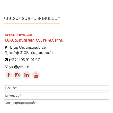
ԿՈՆՏԱԿՏԱՅԻՆ ՏՎՅԱԼՆԵՐ
ԵՐԻՏԱՍԱՐԴԱԿԱՆ
ՆԱԽԱՁԵՌՆՈՒԹՅՈՒՆՆԵՐԻ ԿԵՆՏՐՈՆ
Ալեք Մանուկյան 26,
Գյումրի 3108, Հայաստան
(+374) 95 91 91 97
yic@yic.am
Name
Էլ-
հասցե
Message