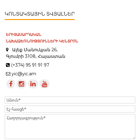
ԿՈՆՏԱԿՏԱՅԻՆ ՏՎՅԱԼՆԵՐ
ԵՐԻՏԱՍԱՐԴԱԿԱՆ
ՆԱԽԱՁԵՌՆՈՒԹՅՈՒՆՆԵՐԻ ԿԵՆՏՐՈՆ
Ալեք Մանուկյան 26,
Գյումրի 3108, Հայաստան
(+374) 95 91 91 97
yic@yic.am
Name
Էլ-
հասցե
Message