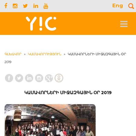
Eng
S
f
Toggle
navigat
ԳԼԽԱՎՈՐ
»
ԿԱՄԱՎՈՐՈՒԹՅՈՒՆ
»
ԿԱՄԱՎՈՐՆԵՐԻ ՄԻՋԱԶԳԱՅԻՆ ՕՐ
2019
ԿԱՄԱՎՈՐՆԵՐԻ ՄԻՋԱԶԳԱՅԻՆ ՕՐ 2019