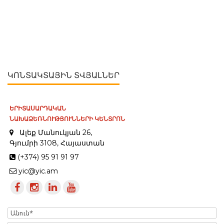
ԿՈՆՏԱԿՏԱՅԻՆ ՏՎՅԱԼՆԵՐ
ԵՐԻՏԱՍԱՐԴԱԿԱՆ
ՆԱԽԱՁԵՌՆՈՒԹՅՈՒՆՆԵՐԻ ԿԵՆՏՐՈՆ
Ալեք Մանուկյան 26,
Գյումրի 3108, Հայաստան
(+374) 95 91 91 97
yic@yic.am
Name