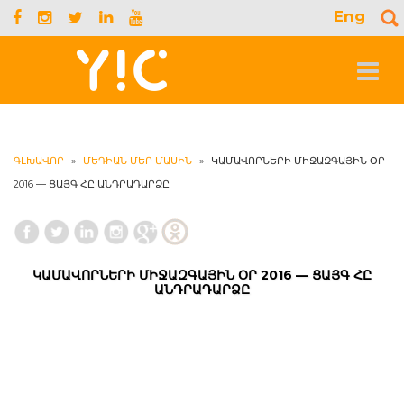
Eng
S
f
Toggle
navigat
ԳԼԽԱՎՈՐ
»
ՄԵԴԻԱՆ ՄԵՐ ՄԱՍԻՆ
»
ԿԱՄԱՎՈՐՆԵՐԻ ՄԻՋԱԶԳԱՅԻՆ ՕՐ
2016 — ՑԱՅԳ ՀԸ ԱՆԴՐԱԴԱՐՁԸ
ԿԱՄԱՎՈՐՆԵՐԻ ՄԻՋԱԶԳԱՅԻՆ ՕՐ 2016 — ՑԱՅԳ ՀԸ
ԱՆԴՐԱԴԱՐՁԸ