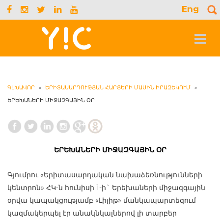
Eng
S
f
Toggle
navigat
ԳԼԽԱՎՈՐ
»
ԵՐԻՏԱՍԱՐԴՈՒԹՅԱՆ ՀԱՐՑԵՐԻ ՄԱՍԻՆ ԻՐԱԶԵԿՈՒՄ
»
ԵՐԵԽԱՆԵՐԻ ՄԻՋԱԶԳԱՅԻՆ ՕՐ
ԵՐԵԽԱՆԵՐԻ ՄԻՋԱԶԳԱՅԻՆ ՕՐ
Գյումրու «Երիտասարդական նախաձեռնությունների
կենտրոն» ՀԿ-ն հունիսի 1-ի` Երեխաների միջազգային
օրվա կապակցությամբ «Լիլիթ» մանկապարտեզում
կազմակերպել էր անակնկալներով լի տարբեր