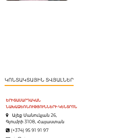
ԿՈՆՏԱԿՏԱՅԻՆ ՏՎՅԱԼՆԵՐ
ԵՐԻՏԱՍԱՐԴԱԿԱՆ
ՆԱԽԱՁԵՌՆՈՒԹՅՈՒՆՆԵՐԻ ԿԵՆՏՐՈՆ
Ալեք Մանուկյան 26,
Գյումրի 3108, Հայաստան
(+374) 95 91 91 97