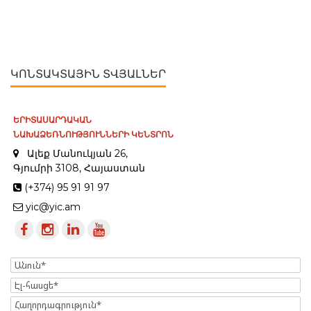
ԿՈՆՏԱԿՏԱՅԻՆ ՏՎՅԱԼՆԵՐ
ԵՐԻՏԱՍԱՐԴԱԿԱՆ
ՆԱԽԱՁԵՌՆՈՒԹՅՈՒՆՆԵՐԻ ԿԵՆՏՐՈՆ
Ալեք Մանուկյան 26,
Գյումրի 3108, Հայաստան
(+374) 95 91 91 97
yic@yic.am
Name
Էլ-
հասցե
Message