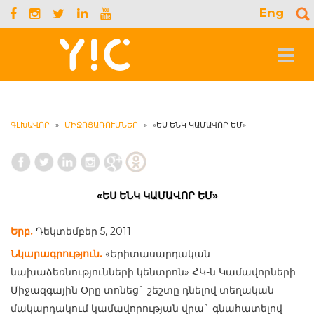
Eng
S
f
Toggle
navigat
ԳԼԽԱՎՈՐ
»
ՄԻՋՈՑԱՌՈՒՄՆԵՐ
»
«ԵՍ ԵՆԿ ԿԱՄԱՎՈՐ ԵՄ»
«ԵՍ ԵՆԿ ԿԱՄԱՎՈՐ ԵՄ»
Երբ.
Դեկտեմբեր 5, 2011
Նկարագրություն.
«Երիտասարդական
նախաձեռնությունների կենտրոն» ՀԿ-ն Կամավորների
Միջազգային Օրը տոնեց` շեշտը դնելով տեղական
մակարդակում կամավորության վրա` գնահատելով