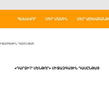
ԳԼԽԱՎՈՐ
ՄԵՐ ՄԱՍԻՆ
ՄԵՐ ԱՇԽԱՏԱՆՔ
ՄԻՋԱԶԳԱՅԻՆ ԴԱՍԸՆԹԱՑ
«ԴԱՐՁԻ՛Ր ՄԵՆԹՈՐ» ՄԻՋԱԶԳԱՅԻՆ ԴԱՍԸՆԹԱՑ