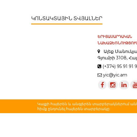
ԿՈՆՏԱԿՏԱՅԻՆ ՏՎՅԱԼՆԵՐ
ԵՐԻՏԱՍԱՐԴԱԿԱՆ
ՆԱԽԱՁԵՌՆՈՒԹՅՈՒՆ
Ալեք Մանուկյա
Գյումրի 3108, 
(+374) 95 91 91 
yic@yic.am
Կայքի հայերեն և անգլերեն տարբերակներում
հիմք ընդունել հայերեն տարբերակը: