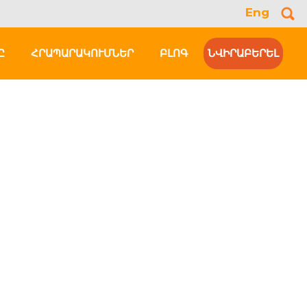
Eng
Se
for
Ը
ՀՐԱՊԱՐԱԿՈՒՄՆԵՐ
ԲԼՈԳ
ՆՎԻՐԱԲԵՐԵԼ