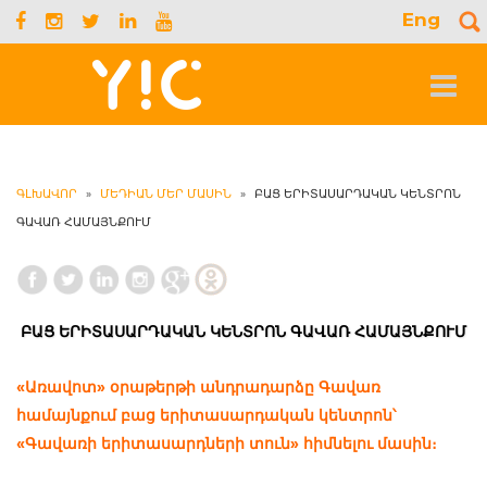
Eng
S
f
Toggle
navigat
ԳԼԽԱՎՈՐ
»
ՄԵԴԻԱՆ ՄԵՐ ՄԱՍԻՆ
»
ԲԱՑ ԵՐԻՏԱՍԱՐԴԱԿԱՆ ԿԵՆՏՐՈՆ
ԳԱՎԱՌ ՀԱՄԱՅՆՔՈՒՄ
ԲԱՑ ԵՐԻՏԱՍԱՐԴԱԿԱՆ ԿԵՆՏՐՈՆ ԳԱՎԱՌ ՀԱՄԱՅՆՔՈՒՄ
«Առավոտ» օրաթերթի անդրադարձը Գավառ
համայնքում բաց երիտասարդական կենտրոն՝
«Գավառի երիտասարդների տուն» հիմնելու մասին։