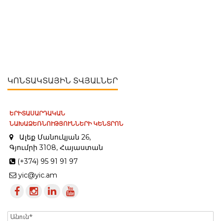
ԿՈՆՏԱԿՏԱՅԻՆ ՏՎՅԱԼՆԵՐ
ԵՐԻՏԱՍԱՐԴԱԿԱՆ
ՆԱԽԱՁԵՌՆՈՒԹՅՈՒՆՆԵՐԻ ԿԵՆՏՐՈՆ
Ալեք Մանուկյան 26,
Գյումրի 3108, Հայաստան
(+374) 95 91 91 97
yic@yic.am
Name