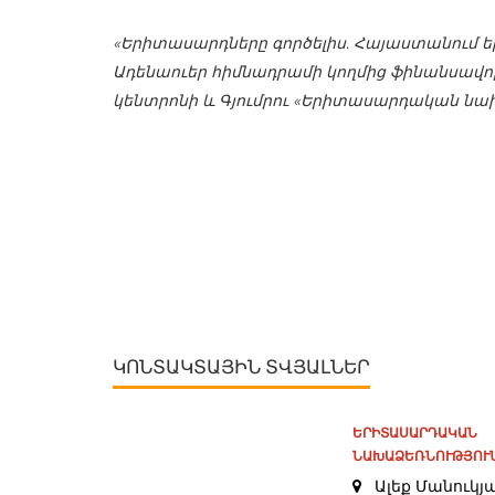
«Երիտասարդները գործելիս. Հայաստանում 
Ադենաուեր հիմնադրամի կողմից ֆինանսավոր
կենտրոնի և Գյումրու «Երիտասարդական նախ
ԿՈՆՏԱԿՏԱՅԻՆ ՏՎՅԱԼՆԵՐ
ԵՐԻՏԱՍԱՐԴԱԿԱՆ
ՆԱԽԱՁԵՌՆՈՒԹՅՈՒՆ
Ալեք Մանուկյա