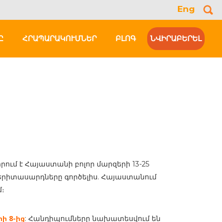
Eng
Se
for
Ը
ՀՐԱՊԱՐԱԿՈՒՄՆԵՐ
ԲԼՈԳ
ՆՎԻՐԱԲԵՐԵԼ
ւմ է Հայաստանի բոլոր մարզերի 13-25
Երիտասարդները գործելիս. Հայաստանում
մ։
ի 8-ից
: Հանդիպումները նախատեսվում են