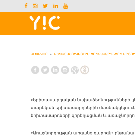
ԳԼԽԱՎՈՐ
»
ԱՇԽԱՏԱՇՈՒԿԱՅՈՒՄ ԵՐԻՏԱՍԱՐԴՆԵՐԻ ՄՐՑՈՒ
«Երիտասարդական նախաձեռնությունների կեն
տարեկան երիտասարդներին մասնակցելու «Առ
երիտասարդների զորեղացման և առաջնորդո
«Առաջնորդության առցանց դպրոցն» ընթանա