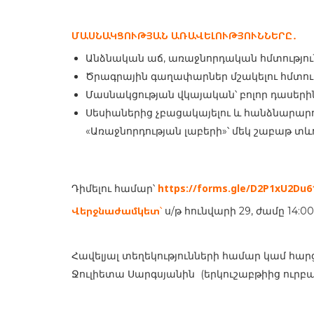
ՄԱՍՆԱԿՑՈՒԹՅԱՆ ԱՌԱՎԵԼՈՒԹՅՈՒՆՆԵՐԸ
․
Անձնական աճ, առաջնորդական հմտությու
Ծրագրային գաղափարներ մշակելու հմտութ
Մասնակցության վկայական՝ բոլոր դասերին
Սեսիաներից չբացակայելու և հանձնարար
«Առաջնորդության լաբերի»՝ մեկ շաբաթ 
https://forms.gle/D2P1xU2Du6
Դիմելու համար՝
Վերջնաժամկետ
՝
ս
/
թ
հունվարի
29, ժամը 14:00
Հավելյալ տեղեկությունների համար կամ հա
Ջուլիետա Սարգսյանին
(երկուշաբթիից ուրբաթ