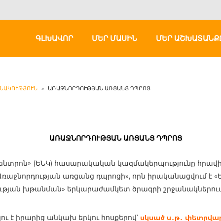
ԳԼԽԱՎՈՐ
ՄԵՐ ՄԱՍԻՆ
ՄԵՐ ԱՇԽԱՏԱՆՔ
ՆԱԿՈՒԹՅՈՒՆ
»
ԱՌԱՋՆՈՐԴՈՒԹՅԱՆ ԱՌՑԱՆՑ ԴՊՐՈՑ
ԱՌԱՋՆՈՐԴՈՒԹՅԱՆ ԱՌՑԱՆՑ ԴՊՐՈՑ
տրոն» (ԵՆԿ) հասարակական կազմակերպությունը հրավիրո
աջնորդության առցանց դպրոցի», որն իրականացվում է «
ւթյան խթանման» երկարաժամկետ ծրագրի շրջանակներու
սկսած ս
․
թ
․
փետրվար
լու է իրարից անկախ
երկու
հոսքերով՝