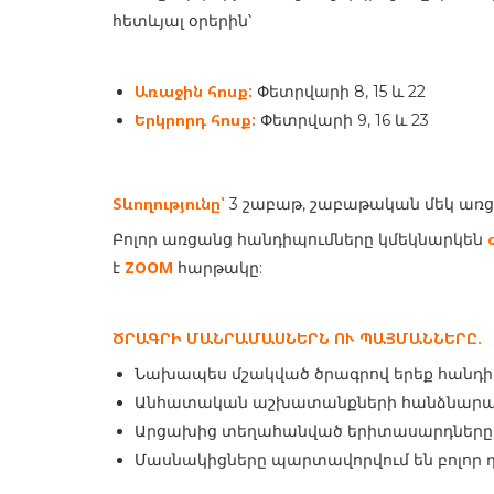
հետևյալ օրերին՝
Առաջին հոսք:
Փետրվարի 8, 15 և 22
Երկրորդ հոսք:
Փետրվարի 9, 16 և 23
Տևողությունը՝
3 շաբաթ, շաբաթական մեկ առ
Բոլոր առցանց հանդիպումները կմեկնարկեն
ZOOM
է
հարթակը:
ԾՐԱԳՐԻ ՄԱՆՐԱՄԱՍՆԵՐՆ ՈՒ ՊԱՅՄԱՆՆԵՐԸ.
Նախապես մշակված ծրագրով երեք հանդիպ
Անհատական աշխատանքների հանձնարարու
Արցախից տեղահանված երիտասարդները կ
Մասնակիցները պարտավորվում են բոլոր 